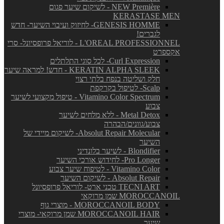
NEW Première - לשיקום שיער פגום
KERASTASE MEN
GENESIS HOMME- לחיזוק ועיבוי השיער- חדש
לגברים!
L'OREAL PROFESSIONNEL - לוריאל פרופסיונל- סרי
אקספרט
Curl Expression- לכל סוגי התלתלים
KERATIN ALPHA SLEEK - חדש! למראה שיער
חלק ושליטה בנפח בלתי רצוי
Scalp- לטיפול בקרקפת
Vitamino Color Spectrum - טיפול מקצועי לשיער
צבוע
Metal Detox - ללא מלחים לשיער
צבוע/גוונים/הבהרה
Absolut Repair Molecular- לשיקום מיידי של
השיער
Blondifier - לשיער בלונדיני
Pro Longer- לחידוש אורכי השיער
Vitamino Color - לטיפוח שיער צבוע
Absolut Repair - לשיקום השיער
TECNI ART טכני ארט- לוריאל פרופסיונל
MOROCCANOIL שמן מרוקאי
MOROCCANOIL BODY - מוצרי גוף
MOROCCANOIL HAIR שמן מרוקאי- מוצרי
שיער