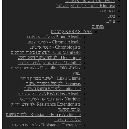
מכשירי עיצוב שיער ואביזרים
Rinnova תוספי מזון לחיזוק השיער
המספרה
בלוג
עוד...
מותגים
KÈRASTASE קרסטס
Blond Absolu-לבלונד המושלם
Chroma Absolu - לשיער צבוע
Chronologiste - אנטי אייג'ינג
Curl Manifesto - לעיצוב וטיפוח תלתלים
Densifique - לעיבוי שיער דליל וחלש
Discipline - פרו קרטין לשיער מרדני
Discipline Oléo-Relax - לשליטה בשיער
נפוח
Elixir Ultime - לשיער מבריק וזוהר
Genesis - לטיפול בנשירת שיער
Initialiste - לחידוש וחיזוק השיער
NEW- Gloss Absolu- לברק עוצמתי
Nutritive - הזנה עמוקה לשיער יבש
Resistance Extentioniste -לחידוש וחיזוק
אורכי השיער
Resistance Force Architecte - לבניה וחיזוק
של סיבי השיער
Resistance Therapiste - לחידוש ושיקום