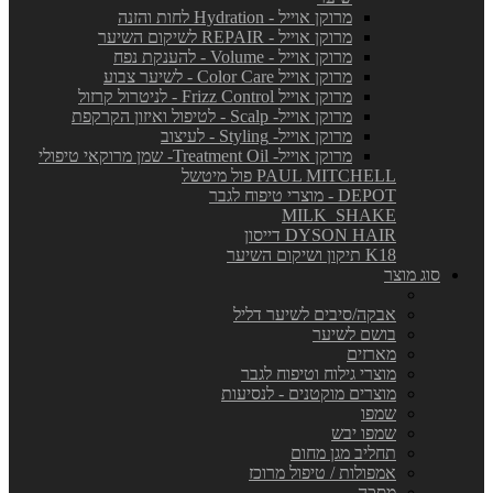
מרוקן אוייל - Hydration לחות והזנה
מרוקן אוייל - REPAIR לשיקום השיער
מרוקן אוייל - Volume - להענקת נפח
מרוקן אוייל Color Care - לשיער צבוע
מרוקן אוייל Frizz Control - לניטרול קרזול
מרוקן אוייל- Scalp - לטיפול ואיזון הקרקפת
מרוקן אוייל- Styling - לעיצוב
מרוקן אוייל- Treatment Oil- שמן מרוקאי טיפולי
PAUL MITCHELL פול מיטשל
DEPOT - מוצרי טיפוח לגבר
MILK_SHAKE
DYSON HAIR דייסון
K18 תיקון ושיקום השיער
סוג מוצר
אבקה/סיבים לשיער דליל
בושם לשיער
מארזים
מוצרי גילוח וטיפוח לגבר
מוצרים מוקטנים - לנסיעות
שמפו
שמפו יבש
תחליב מגן מחום
אמפולות / טיפול מרוכז
מסכה