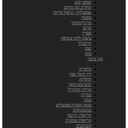
שמפו יבש
תחליב מגן מחום
אמפולות / טיפול מרוכז
מסכה
מרכך/טיפול
סרום
ספריי
עיצוב ללא שטיפה
קרם/ג'ל
שמן
מוס
סוג שיער
בלונדיני
דק וחסר נפח
החלקה
יבש/יבש מאד
מרדני ומקורזל
נשירה
עבה
פגום /קצוות מפוצלים
צבוע/גוונים
קרקפת רגישה
קרקפת שומנית
קשקשים