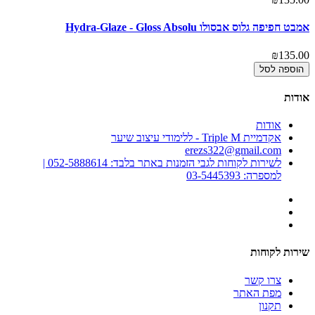
אמבט חפיפה גלוס אבסולו Hydra-Glaze - Gloss Absolu
₪135.00
הוספה לסל
אודות
אודות
אקדמיית Triple M - ללימודי עיצוב שיער
erezs322@gmail.com
לשירות לקוחות לגבי הזמנות באתר בלבד: 052-5888614 |
למספרה: 03-5445393
שירות לקוחות
צרו קשר
מפת האתר
תקנון