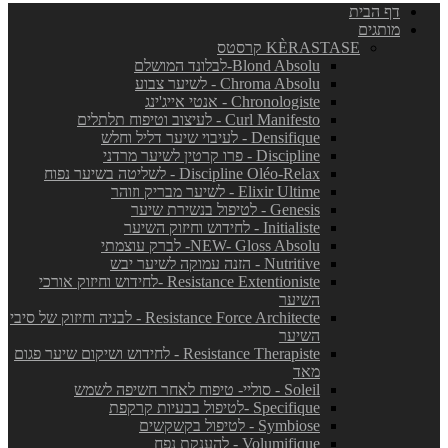
דף הבית
מותגים
KÈRASTASE קרסטס
Blond Absolu-לבלונד המושלם
Chroma Absolu - לשיער צבוע
Chronologiste - אנטי אייג'ינג
Curl Manifesto - לעיצוב וטיפוח תלתלים
Densifique - לעיבוי שיער דליל וחלש
Discipline - פרו קרטין לשיער מרדני
Discipline Oléo-Relax - לשליטה בשיער נפוח
Elixir Ultime - לשיער מבריק וזוהר
Genesis - לטיפול בנשירת שיער
Initialiste - לחידוש וחיזוק השיער
NEW- Gloss Absolu- לברק עוצמתי
Nutritive - הזנה עמוקה לשיער יבש
Resistance Extentioniste -לחידוש וחיזוק אורכי
השיער
Resistance Force Architecte - לבניה וחיזוק של סיבי
השיער
Resistance Therapiste - לחידוש ושיקום שיער פגום
מאד
Soleil - סוליי- טיפוח לאחר חשיפה לשמש
Specifique -לטיפול בבעיות קרקפת
Symbiose - לטיפול בקשקשים
Volumifique - להענקת נפח