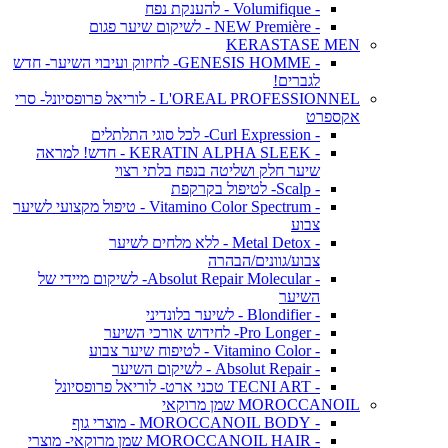
- Volumifique - להענקת נפח
- NEW Première - לשיקום שיער פגום
KERASTASE MEN
- GENESIS HOMME- לחיזוק ועיבוי השיער- חדש
לגברים!
L'OREAL PROFESSIONNEL - לוריאל פרופסיונל- סרי
אקספרט
- Curl Expression- לכל סוגי התלתלים
- KERATIN ALPHA SLEEK - חדש! למראה
שיער חלק ושליטה בנפח בלתי רצוי
- Scalp- לטיפול בקרקפת
- Vitamino Color Spectrum - טיפול מקצועי לשיער
צבוע
- Metal Detox - ללא מלחים לשיער
צבוע/גוונים/הבהרה
- Absolut Repair Molecular- לשיקום מיידי של
השיער
- Blondifier - לשיער בלונדיני
- Pro Longer- לחידוש אורכי השיער
- Vitamino Color - לטיפוח שיער צבוע
- Absolut Repair - לשיקום השיער
- TECNI ART טכני ארט- לוריאל פרופסיונל
MOROCCANOIL שמן מרוקאי
- MOROCCANOIL BODY - מוצרי גוף
- MOROCCANOIL HAIR שמן מרוקאי- מוצרי