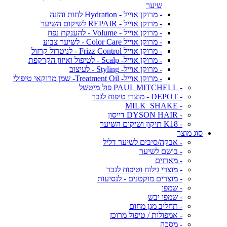
שיער
- מרוקן אוייל - Hydration לחות והזנה
- מרוקן אוייל - REPAIR לשיקום השיער
- מרוקן אוייל - Volume - להענקת נפח
- מרוקן אוייל Color Care - לשיער צבוע
- מרוקן אוייל Frizz Control - לניטרול קרזול
- מרוקן אוייל- Scalp - לטיפול ואיזון הקרקפת
- מרוקן אוייל- Styling - לעיצוב
- מרוקן אוייל- Treatment Oil- שמן מרוקאי טיפולי
- PAUL MITCHELL פול מיטשל
- DEPOT - מוצרי טיפוח לגבר
- MILK_SHAKE
- DYSON HAIR דייסון
- K18 תיקון ושיקום השיער
סוג מוצר
- אבקה/סיבים לשיער דליל
- בושם לשיער
- מארזים
- מוצרי גילוח וטיפוח לגבר
- מוצרים מוקטנים - לנסיעות
- שמפו
- שמפו יבש
- תחליב מגן מחום
- אמפולות / טיפול מרוכז
- מסכה