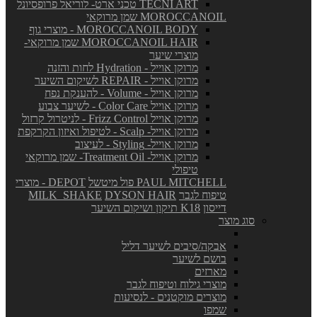
TECNI ART טכני ארט- לוריאל פרופסיונל
MOROCCANOIL שמן מרוקאי
MOROCCANOIL BODY - מוצרי גוף
MOROCCANOIL HAIR שמן מרוקאי-
מוצרי שיער
מרוקן אוייל - Hydration לחות והזנה
מרוקן אוייל - REPAIR לשיקום השיער
מרוקן אוייל - Volume - להענקת נפח
מרוקן אוייל Color Care - לשיער צבוע
מרוקן אוייל Frizz Control - לניטרול קרזול
מרוקן אוייל- Scalp - לטיפול ואיזון הקרקפת
מרוקן אוייל- Styling - לעיצוב
מרוקן אוייל- Treatment Oil- שמן מרוקאי
טיפולי
PAUL MITCHELL פול מיטשל
DEPOT - מוצרי
טיפוח לגבר
DYSON HAIR
MILK_SHAKE
דייסון
K18 תיקון ושיקום השיער
סוג מוצר
אבקה/סיבים לשיער דליל
בושם לשיער
מארזים
מוצרי גילוח וטיפוח לגבר
מוצרים מוקטנים - לנסיעות
שמפו