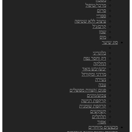
מרכך/טיפול
סרום
ספריי
עיצוב ללא שטיפה
קרם/ג'ל
שמן
מוס
סוג שיער
בלונדיני
דק וחסר נפח
החלקה
יבש/יבש מאד
מרדני ומקורזל
נשירה
עבה
פגום /קצוות מפוצלים
צבוע/גוונים
קרקפת רגישה
קרקפת שומנית
קשקשים
תלתלים
אפור
מבצעים מיוחדים