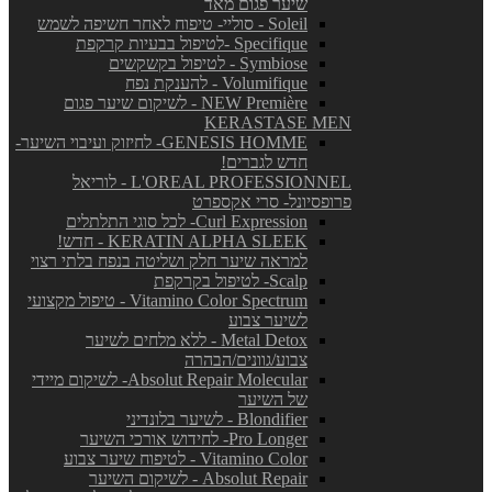
שיער פגום מאד
Soleil - סוליי- טיפוח לאחר חשיפה לשמש
Specifique -לטיפול בבעיות קרקפת
Symbiose - לטיפול בקשקשים
Volumifique - להענקת נפח
NEW Première - לשיקום שיער פגום
KERASTASE MEN
GENESIS HOMME- לחיזוק ועיבוי השיער-
חדש לגברים!
L'OREAL PROFESSIONNEL - לוריאל
פרופסיונל- סרי אקספרט
Curl Expression- לכל סוגי התלתלים
KERATIN ALPHA SLEEK - חדש!
למראה שיער חלק ושליטה בנפח בלתי רצוי
Scalp- לטיפול בקרקפת
Vitamino Color Spectrum - טיפול מקצועי
לשיער צבוע
Metal Detox - ללא מלחים לשיער
צבוע/גוונים/הבהרה
Absolut Repair Molecular- לשיקום מיידי
של השיער
Blondifier - לשיער בלונדיני
Pro Longer- לחידוש אורכי השיער
Vitamino Color - לטיפוח שיער צבוע
Absolut Repair - לשיקום השיער