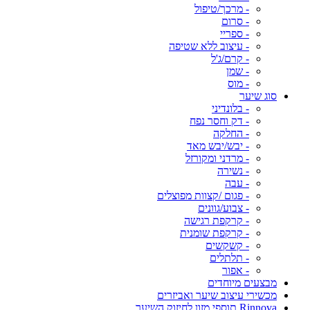
- מרכך/טיפול
- סרום
- ספריי
- עיצוב ללא שטיפה
- קרם/ג'ל
- שמן
- מוס
סוג שיער
- בלונדיני
- דק וחסר נפח
- החלקה
- יבש/יבש מאד
- מרדני ומקורזל
- נשירה
- עבה
- פגום /קצוות מפוצלים
- צבוע/גוונים
- קרקפת רגישה
- קרקפת שומנית
- קשקשים
- תלתלים
- אפור
מבצעים מיוחדים
מכשירי עיצוב שיער ואביזרים
Rinnova תוספי מזון לחיזוק השיער