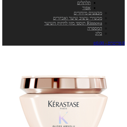
תלתלים
אפור
מבצעים מיוחדים
מכשירי עיצוב שיער ואביזרים
Rinnova תוספי מזון לחיזוק השיער
המספרה
בלוג
0 פריט\ים - ₪0.00