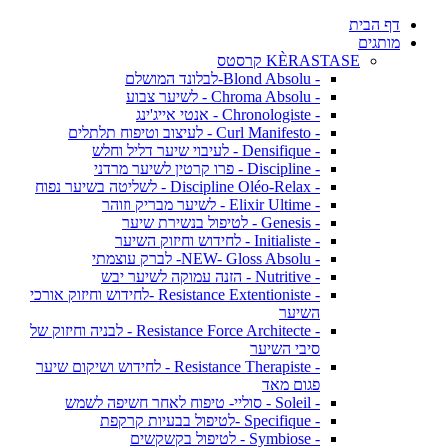
דף הבית
מותגים
KÈRASTASE קרסטס
- Blond Absolu-לבלונד המושלם
- Chroma Absolu - לשיער צבוע
- Chronologiste - אנטי אייג'ינג
- Curl Manifesto - לעיצוב וטיפוח תלתלים
- Densifique - לעיבוי שיער דליל וחלש
- Discipline - פרו קרטין לשיער מרדני
- Discipline Oléo-Relax - לשליטה בשיער נפוח
- Elixir Ultime - לשיער מבריק וזוהר
- Genesis - לטיפול בנשירת שיער
- Initialiste - לחידוש וחיזוק השיער
- NEW- Gloss Absolu- לברק עוצמתי
- Nutritive - הזנה עמוקה לשיער יבש
- Resistance Extentioniste -לחידוש וחיזוק אורכי
השיער
- Resistance Force Architecte - לבניה וחיזוק של
סיבי השיער
- Resistance Therapiste - לחידוש ושיקום שיער
פגום מאד
- Soleil - סוליי- טיפוח לאחר חשיפה לשמש
- Specifique -לטיפול בבעיות קרקפת
- Symbiose - לטיפול בקשקשים