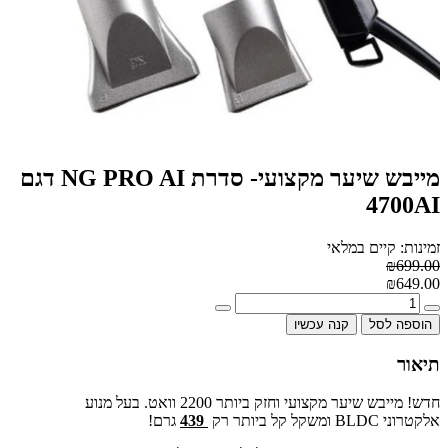
מייבש שיער מקצועי- סדרת NG PRO AI דגם
4700AI
זמינות: קיים במלאי
₪699.00
₪649.00
הוספה לסל
קנה עכשיו
תיאור
חדש! מייבש שיער מקצועי וחזק ביותר 2200 וואט. בעל מנוע
אלקטרוני
BLDC
ומשקל קל ביותר רק
439
גרם!