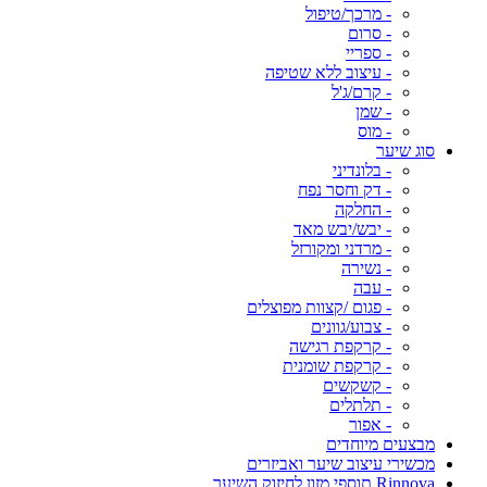
- מרכך/טיפול
- סרום
- ספריי
- עיצוב ללא שטיפה
- קרם/ג'ל
- שמן
- מוס
סוג שיער
- בלונדיני
- דק וחסר נפח
- החלקה
- יבש/יבש מאד
- מרדני ומקורזל
- נשירה
- עבה
- פגום /קצוות מפוצלים
- צבוע/גוונים
- קרקפת רגישה
- קרקפת שומנית
- קשקשים
- תלתלים
- אפור
מבצעים מיוחדים
מכשירי עיצוב שיער ואביזרים
Rinnova תוספי מזון לחיזוק השיער