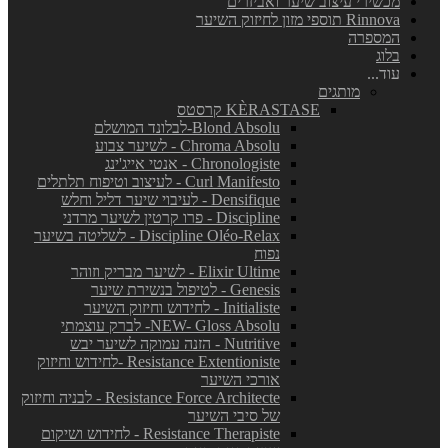
מכשירי עיצוב שיער ואביזרים
Rinnova תוספי מזון לחיזוק השיער
המספרה
בלוג
עוד...
מותגים
KÈRASTASE קרסטס
Blond Absolu-לבלונד המושלם
Chroma Absolu - לשיער צבוע
Chronologiste - אנטי אייג'ינג
Curl Manifesto - לעיצוב וטיפוח תלתלים
Densifique - לעיבוי שיער דליל וחלש
Discipline - פרו קרטין לשיער מרדני
Discipline Oléo-Relax - לשליטה בשיער
נפוח
Elixir Ultime - לשיער מבריק וזוהר
Genesis - לטיפול בנשירת שיער
Initialiste - לחידוש וחיזוק השיער
NEW- Gloss Absolu- לברק עוצמתי
Nutritive - הזנה עמוקה לשיער יבש
Resistance Extentioniste -לחידוש וחיזוק
אורכי השיער
Resistance Force Architecte - לבניה וחיזוק
של סיבי השיער
Resistance Therapiste - לחידוש ושיקום