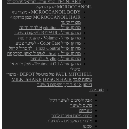
TECNI ART טכני ארט- לוריאל פרופסיונל
MOROCCANOIL שמן מרוקאי
MOROCCANOIL BODY - מוצרי גוף
MOROCCANOIL HAIR שמן מרוקאי-
מוצרי שיער
מרוקן אוייל - Hydration לחות והזנה
מרוקן אוייל - REPAIR לשיקום השיער
מרוקן אוייל - Volume - להענקת נפח
מרוקן אוייל Color Care - לשיער צבוע
מרוקן אוייל Frizz Control - לניטרול קרזול
מרוקן אוייל- Scalp - לטיפול ואיזון הקרקפת
מרוקן אוייל- Styling - לעיצוב
מרוקן אוייל- Treatment Oil- שמן מרוקאי
טיפולי
PAUL MITCHELL פול מיטשל
DEPOT - מוצרי
טיפוח לגבר
DYSON HAIR
MILK_SHAKE
דייסון
K18 תיקון ושיקום השיער
סוג מוצר
אבקה/סיבים לשיער דליל
בושם לשיער
מארזים
מוצרי גילוח וטיפוח לגבר
מוצרים מוקטנים - לנסיעות
שמפו