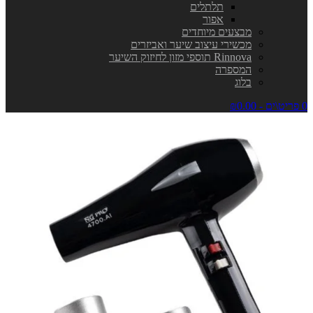
תלתלים
אפור
מבצעים מיוחדים
מכשירי עיצוב שיער ואביזרים
Rinnova תוספי מזון לחיזוק השיער
המספרה
בלוג
0 פריט\ים - ₪0.00