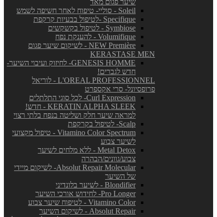
שיער פגום מאד
Soleil - סוליי- טיפוח לאחר חשיפה לשמש
Specifique -לטיפול בבעיות קרקפת
Symbiose - לטיפול בקשקשים
Volumifique - להענקת נפח
NEW Première - לשיקום שיער פגום
KERASTASE MEN
GENESIS HOMME- לחיזוק ועיבוי השיער-
חדש לגברים!
L'OREAL PROFESSIONNEL - לוריאל
פרופסיונל- סרי אקספרט
Curl Expression- לכל סוגי התלתלים
KERATIN ALPHA SLEEK - חדש!
למראה שיער חלק ושליטה בנפח בלתי רצוי
Scalp- לטיפול בקרקפת
Vitamino Color Spectrum - טיפול מקצועי
לשיער צבוע
Metal Detox - ללא מלחים לשיער
צבוע/גוונים/הבהרה
Absolut Repair Molecular- לשיקום מיידי
של השיער
Blondifier - לשיער בלונדיני
Pro Longer- לחידוש אורכי השיער
Vitamino Color - לטיפוח שיער צבוע
Absolut Repair - לשיקום השיער