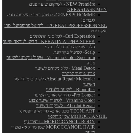
NEW Première - לשיקום שיער פגום
KERASTASE MEN
GENESIS HOMME- לחיזוק ועיבוי השיער- חדש
לגברים!
L'OREAL PROFESSIONNEL - לוריאל פרופסיונל- סרי
אקספרט
Curl Expression- לכל סוגי התלתלים
KERATIN ALPHA SLEEK - חדש! למראה שיער
חלק ושליטה בנפח בלתי רצוי
Scalp- לטיפול בקרקפת
Vitamino Color Spectrum - טיפול מקצועי לשיער
צבוע
Metal Detox - ללא מלחים לשיער
צבוע/גוונים/הבהרה
Absolut Repair Molecular- לשיקום מיידי של
השיער
Blondifier - לשיער בלונדיני
Pro Longer- לחידוש אורכי השיער
Vitamino Color - לטיפוח שיער צבוע
Absolut Repair - לשיקום השיער
TECNI ART טכני ארט- לוריאל פרופסיונל
MOROCCANOIL שמן מרוקאי
MOROCCANOIL BODY - מוצרי גוף
MOROCCANOIL HAIR שמן מרוקאי- מוצרי
שיער