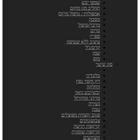
שמפו יבש
תחליב מגן מחום
אמפולות / טיפול מרוכז
מסכה
מרכך/טיפול
סרום
ספריי
עיצוב ללא שטיפה
קרם/ג'ל
שמן
מוס
סוג שיער
בלונדיני
דק וחסר נפח
החלקה
יבש/יבש מאד
מרדני ומקורזל
נשירה
עבה
פגום /קצוות מפוצלים
צבוע/גוונים
קרקפת רגישה
קרקפת שומנית
קשקשים