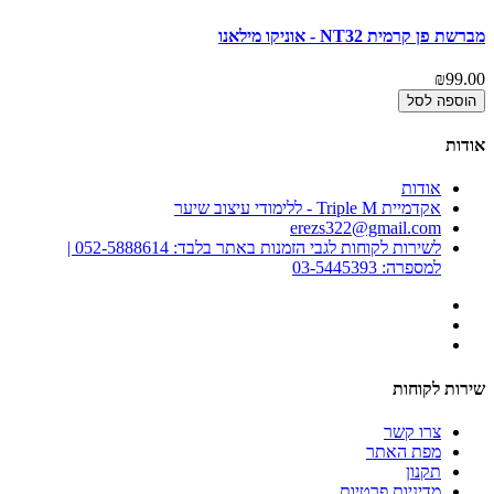
מברשת פן קרמית NT32 - אוניקו מילאנו
נוט
00
₪99.00
הוספה לסל
אודות
אודות
אקדמיית Triple M - ללימודי עיצוב שיער
erezs322@gmail.com
לשירות לקוחות לגבי הזמנות באתר בלבד: 052-5888614 |
למספרה: 03-5445393
שירות לקוחות
צרו קשר
מפת האתר
תקנון
מדיניות פרטיות