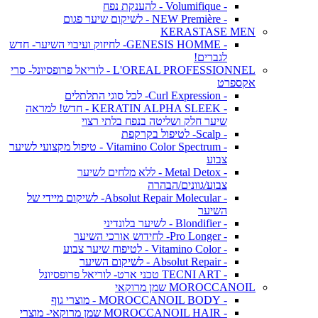
- Volumifique - להענקת נפח
- NEW Première - לשיקום שיער פגום
KERASTASE MEN
- GENESIS HOMME- לחיזוק ועיבוי השיער- חדש
לגברים!
L'OREAL PROFESSIONNEL - לוריאל פרופסיונל- סרי
אקספרט
- Curl Expression- לכל סוגי התלתלים
- KERATIN ALPHA SLEEK - חדש! למראה
שיער חלק ושליטה בנפח בלתי רצוי
- Scalp- לטיפול בקרקפת
- Vitamino Color Spectrum - טיפול מקצועי לשיער
צבוע
- Metal Detox - ללא מלחים לשיער
צבוע/גוונים/הבהרה
- Absolut Repair Molecular- לשיקום מיידי של
השיער
- Blondifier - לשיער בלונדיני
- Pro Longer- לחידוש אורכי השיער
- Vitamino Color - לטיפוח שיער צבוע
- Absolut Repair - לשיקום השיער
- TECNI ART טכני ארט- לוריאל פרופסיונל
MOROCCANOIL שמן מרוקאי
- MOROCCANOIL BODY - מוצרי גוף
- MOROCCANOIL HAIR שמן מרוקאי- מוצרי