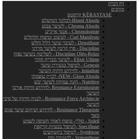
דף הבית
מותגים
KÈRASTASE קרסטס
Blond Absolu-לבלונד המושלם
Chroma Absolu - לשיער צבוע
Chronologiste - אנטי אייג'ינג
Curl Manifesto - לעיצוב וטיפוח תלתלים
Densifique - לעיבוי שיער דליל וחלש
Discipline - פרו קרטין לשיער מרדני
Discipline Oléo-Relax - לשליטה בשיער נפוח
Elixir Ultime - לשיער מבריק וזוהר
Genesis - לטיפול בנשירת שיער
Initialiste - לחידוש וחיזוק השיער
NEW- Gloss Absolu- לברק עוצמתי
Nutritive - הזנה עמוקה לשיער יבש
Resistance Extentioniste -לחידוש וחיזוק אורכי
השיער
Resistance Force Architecte - לבניה וחיזוק של סיבי
השיער
Resistance Therapiste - לחידוש ושיקום שיער פגום
מאד
Soleil - סוליי- טיפוח לאחר חשיפה לשמש
Specifique -לטיפול בבעיות קרקפת
Symbiose - לטיפול בקשקשים
Volumifique - להענקת נפח