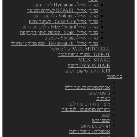
מרוקן אוייל - Hydration לחות והזנה
מרוקן אוייל - REPAIR לשיקום השיער
מרוקן אוייל - Volume - להענקת נפח
מרוקן אוייל Color Care - לשיער צבוע
מרוקן אוייל Frizz Control - לניטרול קרזול
מרוקן אוייל- Scalp - לטיפול ואיזון הקרקפת
מרוקן אוייל- Styling - לעיצוב
מרוקן אוייל- Treatment Oil- שמן מרוקאי טיפולי
PAUL MITCHELL פול מיטשל
DEPOT - מוצרי טיפוח לגבר
MILK_SHAKE
DYSON HAIR דייסון
K18 תיקון ושיקום השיער
סוג מוצר
אבקה/סיבים לשיער דליל
בושם לשיער
מארזים
מוצרי גילוח וטיפוח לגבר
מוצרים מוקטנים - לנסיעות
שמפו
שמפו יבש
תחליב מגן מחום
אמפולות / טיפול מרוכז
מסכה