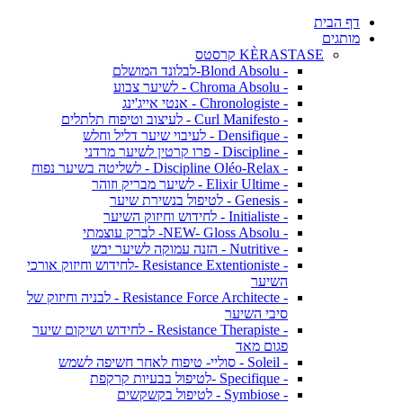
דף הבית
מותגים
KÈRASTASE קרסטס
- Blond Absolu-לבלונד המושלם
- Chroma Absolu - לשיער צבוע
- Chronologiste - אנטי אייג'ינג
- Curl Manifesto - לעיצוב וטיפוח תלתלים
- Densifique - לעיבוי שיער דליל וחלש
- Discipline - פרו קרטין לשיער מרדני
- Discipline Oléo-Relax - לשליטה בשיער נפוח
- Elixir Ultime - לשיער מבריק וזוהר
- Genesis - לטיפול בנשירת שיער
- Initialiste - לחידוש וחיזוק השיער
- NEW- Gloss Absolu- לברק עוצמתי
- Nutritive - הזנה עמוקה לשיער יבש
- Resistance Extentioniste -לחידוש וחיזוק אורכי
השיער
- Resistance Force Architecte - לבניה וחיזוק של
סיבי השיער
- Resistance Therapiste - לחידוש ושיקום שיער
פגום מאד
- Soleil - סוליי- טיפוח לאחר חשיפה לשמש
- Specifique -לטיפול בבעיות קרקפת
- Symbiose - לטיפול בקשקשים