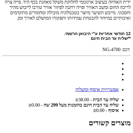
ידית האחיזה בעיצוב ארגונומי לחלוקת משקל מאוזנת בכף היד. פייה צרה
לריכוז החום ומשב האוויר ופייה רחבה לפיזור אוויר טורבו לייבוש מהיר
וחסכוני. מייבש השיער מיוצר בטכנולוגיה מובילה ומחומרים מתקדמים
ואיכותיים במיוחד להבטחת עמידותו ותפקודו המושלם לאורך זמן
.
12 חודשי אחריות ע"י היבואן הרשמי.
**שליח עד הבית חינם
דגם:
NG-4700
אפשרויות איסוף ומשלוח
שליח עד הבית
- ₪38.00
שליח עד הבית חינם בהזמנות מעל 299 שח
- ₪0.00
איסוף
- ₪0.00
מוצרים קשורים