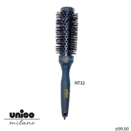
00
₪99.00