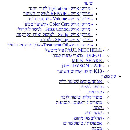
שיער
- מרוקן אוייל - Hydration לחות והזנה
- מרוקן אוייל - REPAIR לשיקום השיער
- מרוקן אוייל - Volume - להענקת נפח
- מרוקן אוייל Color Care - לשיער צבוע
- מרוקן אוייל Frizz Control - לניטרול קרזול
- מרוקן אוייל- Scalp - לטיפול ואיזון הקרקפת
- מרוקן אוייל- Styling - לעיצוב
- מרוקן אוייל- Treatment Oil- שמן מרוקאי טיפולי
- PAUL MITCHELL פול מיטשל
- DEPOT - מוצרי טיפוח לגבר
- MILK_SHAKE
- DYSON HAIR דייסון
- K18 תיקון ושיקום השיער
סוג מוצר
- אבקה/סיבים לשיער דליל
- בושם לשיער
- מארזים
- מוצרי גילוח וטיפוח לגבר
- מוצרים מוקטנים - לנסיעות
- שמפו
- שמפו יבש
- תחליב מגן מחום
- אמפולות / טיפול מרוכז
- מסכה