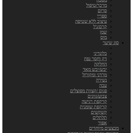
מרכך/טיפול
סרום
ספריי
עיצוב ללא שטיפה
קרם/ג'ל
שמן
מוס
סוג שיער
בלונדיני
דק וחסר נפח
החלקה
יבש/יבש מאד
מרדני ומקורזל
נשירה
עבה
פגום /קצוות מפוצלים
צבוע/גוונים
קרקפת רגישה
קרקפת שומנית
קשקשים
תלתלים
אפור
מבצעים מיוחדים