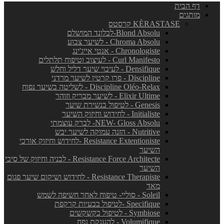
דף הבית
מותגים
KÈRASTASE קרסטס
Blond Absolu-לבלונד המושלם
Chroma Absolu - לשיער צבוע
Chronologiste - אנטי אייג'ינג
Curl Manifesto - לעיצוב וטיפוח תלתלים
Densifique - לעיבוי שיער דליל וחלש
Discipline - פרו קרטין לשיער מרדני
Discipline Oléo-Relax - לשליטה בשיער נפוח
Elixir Ultime - לשיער מבריק וזוהר
Genesis - לטיפול בנשירת שיער
Initialiste - לחידוש וחיזוק השיער
NEW- Gloss Absolu- לברק עוצמתי
Nutritive - הזנה עמוקה לשיער יבש
Resistance Extentioniste -לחידוש וחיזוק אורכי
השיער
Resistance Force Architecte - לבניה וחיזוק של סיבי
השיער
Resistance Therapiste - לחידוש ושיקום שיער פגום
מאד
Soleil - סוליי- טיפוח לאחר חשיפה לשמש
Specifique -לטיפול בבעיות קרקפת
Symbiose - לטיפול בקשקשים
Volumifique - להענקת נפח