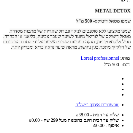
METAL DETOX
שמפו מטאל דיטוקס- 500 מ"ל
שמפו מקצועי ללא סולפטים לניקוי ונטרול שאריות של מתכות מסדרת
מטאל דיטוקס של לוריאל מיועד לשיער שעבר צביעה, בליאג’ או הבהרה
.
מכיל גליקואמין ויונן, מנקה בעדינות שסיבי השיער על ידי הסרת הצטברות
של חלקיקי מתכת כגון נחושת. מראה שיער נראה בריא ומבריק יותר
.
מותג:
Loreal professionnel
דגם:
500 מ"ל
אפשרויות איסוף ומשלוח
שליח עד הבית
- ₪38.00
שליח עד הבית חינם בהזמנות מעל 299 שח
- ₪0.00
איסוף
- ₪0.00