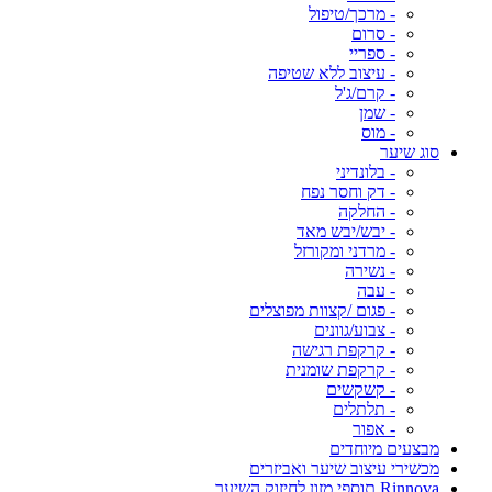
- מרכך/טיפול
- סרום
- ספריי
- עיצוב ללא שטיפה
- קרם/ג'ל
- שמן
- מוס
סוג שיער
- בלונדיני
- דק וחסר נפח
- החלקה
- יבש/יבש מאד
- מרדני ומקורזל
- נשירה
- עבה
- פגום /קצוות מפוצלים
- צבוע/גוונים
- קרקפת רגישה
- קרקפת שומנית
- קשקשים
- תלתלים
- אפור
מבצעים מיוחדים
מכשירי עיצוב שיער ואביזרים
Rinnova תוספי מזון לחיזוק השיער