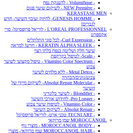
- Volumifique - להענקת נפח
- NEW Première - לשיקום שיער פגום
KERASTASE MEN
- GENESIS HOMME- לחיזוק ועיבוי השיער- חדש
לגברים!
L'OREAL PROFESSIONNEL - לוריאל פרופסיונל- סרי
אקספרט
- Curl Expression- לכל סוגי התלתלים
- KERATIN ALPHA SLEEK - חדש! למראה
שיער חלק ושליטה בנפח בלתי רצוי
- Scalp- לטיפול בקרקפת
- Vitamino Color Spectrum - טיפול מקצועי לשיער
צבוע
- Metal Detox - ללא מלחים לשיער
צבוע/גוונים/הבהרה
- Absolut Repair Molecular- לשיקום מיידי של
השיער
- Blondifier - לשיער בלונדיני
- Pro Longer- לחידוש אורכי השיער
- Vitamino Color - לטיפוח שיער צבוע
- Absolut Repair - לשיקום השיער
- TECNI ART טכני ארט- לוריאל פרופסיונל
MOROCCANOIL שמן מרוקאי
- MOROCCANOIL BODY - מוצרי גוף
- MOROCCANOIL HAIR שמן מרוקאי- מוצרי