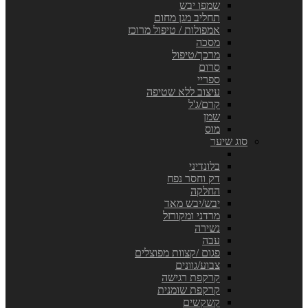
שמפו יבש
תחליב מגן מחום
אמפולות / טיפול מרוכז
מסכה
מרכך/טיפול
סרום
ספריי
עיצוב ללא שטיפה
קרם/ג'ל
שמן
מוס
סוג שיער
בלונדיני
דק וחסר נפח
החלקה
יבש/יבש מאד
מרדני ומקורזל
נשירה
עבה
פגום /קצוות מפוצלים
צבוע/גוונים
קרקפת רגישה
קרקפת שומנית
קשקשים