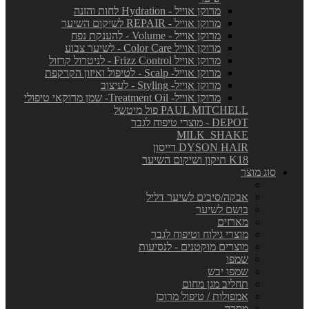
מרוקן אוייל - Hydration לחות והזנה
מרוקן אוייל - REPAIR לשיקום השיער
מרוקן אוייל - Volume - להענקת נפח
מרוקן אוייל Color Care - לשיער צבוע
מרוקן אוייל Frizz Control - לניטרול קרזול
מרוקן אוייל- Scalp - לטיפול ואיזון הקרקפת
מרוקן אוייל- Styling - לעיצוב
מרוקן אוייל- Treatment Oil- שמן מרוקאי טיפולי
PAUL MITCHELL פול מיטשל
DEPOT - מוצרי טיפוח לגבר
MILK_SHAKE
DYSON HAIR דייסון
K18 תיקון ושיקום השיער
סוג מוצר
אבקה/סיבים לשיער דליל
בושם לשיער
מארזים
מוצרי גילוח וטיפוח לגבר
מוצרים מוקטנים - לנסיעות
שמפו
שמפו יבש
תחליב מגן מחום
אמפולות / טיפול מרוכז
מסכה