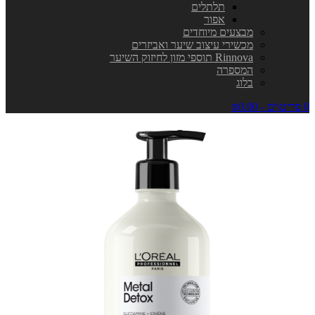
תלתלים
אפור
מבצעים מיוחדים
מכשירי עיצוב שיער ואביזרים
Rinnova תוספי מזון לחיזוק השיער
המספרה
בלוג
0 פריט\ים - ₪0.00