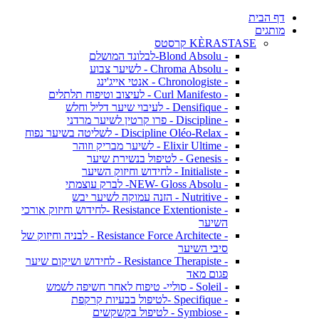
דף הבית
מותגים
KÈRASTASE קרסטס
- Blond Absolu-לבלונד המושלם
- Chroma Absolu - לשיער צבוע
- Chronologiste - אנטי אייג'ינג
- Curl Manifesto - לעיצוב וטיפוח תלתלים
- Densifique - לעיבוי שיער דליל וחלש
- Discipline - פרו קרטין לשיער מרדני
- Discipline Oléo-Relax - לשליטה בשיער נפוח
- Elixir Ultime - לשיער מבריק וזוהר
- Genesis - לטיפול בנשירת שיער
- Initialiste - לחידוש וחיזוק השיער
- NEW- Gloss Absolu- לברק עוצמתי
- Nutritive - הזנה עמוקה לשיער יבש
- Resistance Extentioniste -לחידוש וחיזוק אורכי
השיער
- Resistance Force Architecte - לבניה וחיזוק של
סיבי השיער
- Resistance Therapiste - לחידוש ושיקום שיער
פגום מאד
- Soleil - סוליי- טיפוח לאחר חשיפה לשמש
- Specifique -לטיפול בבעיות קרקפת
- Symbiose - לטיפול בקשקשים