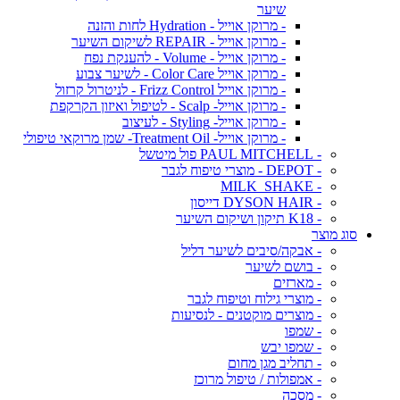
שיער
- מרוקן אוייל - Hydration לחות והזנה
- מרוקן אוייל - REPAIR לשיקום השיער
- מרוקן אוייל - Volume - להענקת נפח
- מרוקן אוייל Color Care - לשיער צבוע
- מרוקן אוייל Frizz Control - לניטרול קרזול
- מרוקן אוייל- Scalp - לטיפול ואיזון הקרקפת
- מרוקן אוייל- Styling - לעיצוב
- מרוקן אוייל- Treatment Oil- שמן מרוקאי טיפולי
- PAUL MITCHELL פול מיטשל
- DEPOT - מוצרי טיפוח לגבר
- MILK_SHAKE
- DYSON HAIR דייסון
- K18 תיקון ושיקום השיער
סוג מוצר
- אבקה/סיבים לשיער דליל
- בושם לשיער
- מארזים
- מוצרי גילוח וטיפוח לגבר
- מוצרים מוקטנים - לנסיעות
- שמפו
- שמפו יבש
- תחליב מגן מחום
- אמפולות / טיפול מרוכז
- מסכה