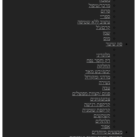
מרכך/טיפול
סרום
ספריי
עיצוב ללא שטיפה
קרם/ג'ל
שמן
מוס
סוג שיער
בלונדיני
דק וחסר נפח
החלקה
יבש/יבש מאד
מרדני ומקורזל
נשירה
עבה
פגום /קצוות מפוצלים
צבוע/גוונים
קרקפת רגישה
קרקפת שומנית
קשקשים
תלתלים
אפור
מבצעים מיוחדים