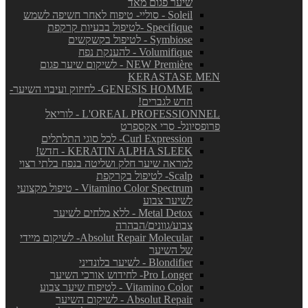
שיער פגום מאד
Soleil - סוליי- טיפוח לאחר חשיפה לשמש
Specifique -לטיפול בבעיות קרקפת
Symbiose - לטיפול בקשקשים
Volumifique - להענקת נפח
NEW Première - לשיקום שיער פגום
KERASTASE MEN
GENESIS HOMME- לחיזוק ועיבוי השיער-
חדש לגברים!
L'OREAL PROFESSIONNEL - לוריאל
פרופסיונל- סרי אקספרט
Curl Expression- לכל סוגי התלתלים
KERATIN ALPHA SLEEK - חדש!
למראה שיער חלק ושליטה בנפח בלתי רצוי
Scalp- לטיפול בקרקפת
Vitamino Color Spectrum - טיפול מקצועי
לשיער צבוע
Metal Detox - ללא מלחים לשיער
צבוע/גוונים/הבהרה
Absolut Repair Molecular- לשיקום מיידי
של השיער
Blondifier - לשיער בלונדיני
Pro Longer- לחידוש אורכי השיער
Vitamino Color - לטיפוח שיער צבוע
Absolut Repair - לשיקום השיער