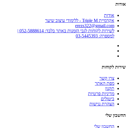
אודות
אודות
אקדמיית Triple M - ללימודי עיצוב שיער
erezs322@gmail.com
לשירות לקוחות לגבי הזמנות באתר בלבד: 052-5888614 |
למספרה: 03-5445393
שירות לקוחות
צרו קשר
מפת האתר
תקנון
מדיניות פרטיות
ביטולים
הצהרת נגישות
החשבון שלי
החשבון שלי