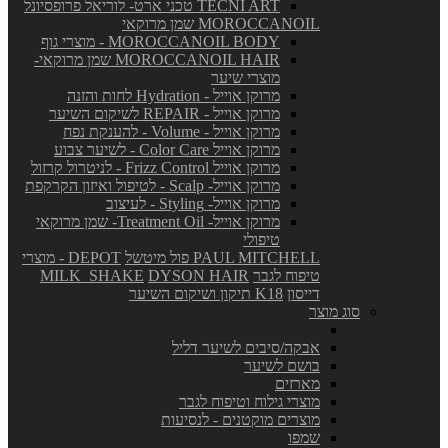
TECNI ART טכני ארט- לוריאל פרופסיונל
MOROCCANOIL שמן מרוקאי
MOROCCANOIL BODY - מוצרי גוף
MOROCCANOIL HAIR שמן מרוקאי-
מוצרי שיער
מרוקן אוייל - Hydration לחות והזנה
מרוקן אוייל - REPAIR לשיקום השיער
מרוקן אוייל - Volume - להענקת נפח
מרוקן אוייל Color Care - לשיער צבוע
מרוקן אוייל Frizz Control - לניטרול קרזול
מרוקן אוייל- Scalp - לטיפול ואיזון הקרקפת
מרוקן אוייל- Styling - לעיצוב
מרוקן אוייל- Treatment Oil- שמן מרוקאי
טיפולי
PAUL MITCHELL פול מיטשל
DEPOT - מוצרי
טיפוח לגבר
DYSON HAIR
MILK_SHAKE
דייסון
K18 תיקון ושיקום השיער
סוג מוצר
אבקה/סיבים לשיער דליל
בושם לשיער
מארזים
מוצרי גילוח וטיפוח לגבר
מוצרים מוקטנים - לנסיעות
שמפו