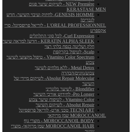
NEW Première - לשיקום שיער פגום
KERASTASE MEN
GENESIS HOMME- לחיזוק ועיבוי השיער- חדש
לגברים!
L'OREAL PROFESSIONNEL - לוריאל פרופסיונל- סרי
אקספרט
Curl Expression- לכל סוגי התלתלים
KERATIN ALPHA SLEEK - חדש! למראה שיער
חלק ושליטה בנפח בלתי רצוי
Scalp- לטיפול בקרקפת
Vitamino Color Spectrum - טיפול מקצועי לשיער
צבוע
Metal Detox - ללא מלחים לשיער
צבוע/גוונים/הבהרה
Absolut Repair Molecular- לשיקום מיידי של
השיער
Blondifier - לשיער בלונדיני
Pro Longer- לחידוש אורכי השיער
Vitamino Color - לטיפוח שיער צבוע
Absolut Repair - לשיקום השיער
TECNI ART טכני ארט- לוריאל פרופסיונל
MOROCCANOIL שמן מרוקאי
MOROCCANOIL BODY - מוצרי גוף
MOROCCANOIL HAIR שמן מרוקאי- מוצרי
שיער