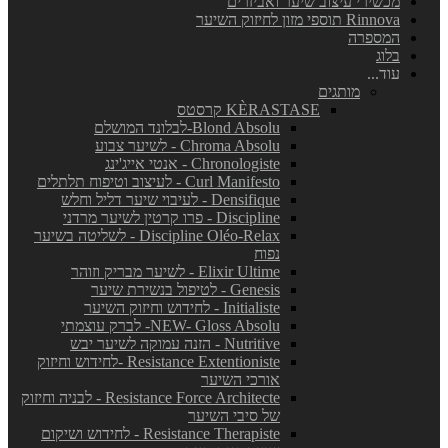
מכשירי עיצוב שיער ואביזרים
Rinnova תוספי מזון לחיזוק השיער
המספרה
בלוג
עוד...
מותגים
KÈRASTASE קרסטס
Blond Absolu-לבלונד המושלם
Chroma Absolu - לשיער צבוע
Chronologiste - אנטי אייג'ינג
Curl Manifesto - לעיצוב וטיפוח תלתלים
Densifique - לעיבוי שיער דליל וחלש
Discipline - פרו קרטין לשיער מרדני
Discipline Oléo-Relax - לשליטה בשיער
נפוח
Elixir Ultime - לשיער מבריק וזוהר
Genesis - לטיפול בנשירת שיער
Initialiste - לחידוש וחיזוק השיער
NEW- Gloss Absolu- לברק עוצמתי
Nutritive - הזנה עמוקה לשיער יבש
Resistance Extentioniste -לחידוש וחיזוק
אורכי השיער
Resistance Force Architecte - לבניה וחיזוק
של סיבי השיער
Resistance Therapiste - לחידוש ושיקום