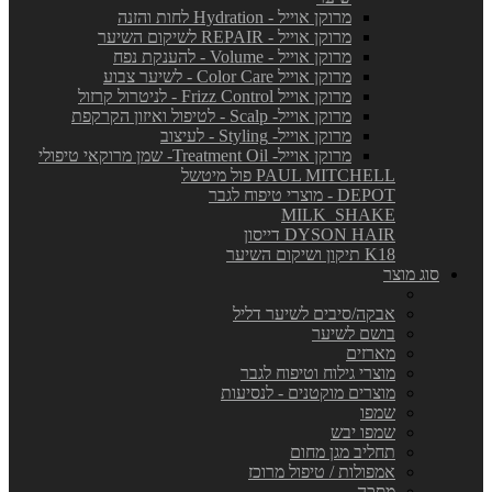
מרוקן אוייל - Hydration לחות והזנה
מרוקן אוייל - REPAIR לשיקום השיער
מרוקן אוייל - Volume - להענקת נפח
מרוקן אוייל Color Care - לשיער צבוע
מרוקן אוייל Frizz Control - לניטרול קרזול
מרוקן אוייל- Scalp - לטיפול ואיזון הקרקפת
מרוקן אוייל- Styling - לעיצוב
מרוקן אוייל- Treatment Oil- שמן מרוקאי טיפולי
PAUL MITCHELL פול מיטשל
DEPOT - מוצרי טיפוח לגבר
MILK_SHAKE
DYSON HAIR דייסון
K18 תיקון ושיקום השיער
סוג מוצר
אבקה/סיבים לשיער דליל
בושם לשיער
מארזים
מוצרי גילוח וטיפוח לגבר
מוצרים מוקטנים - לנסיעות
שמפו
שמפו יבש
תחליב מגן מחום
אמפולות / טיפול מרוכז
מסכה