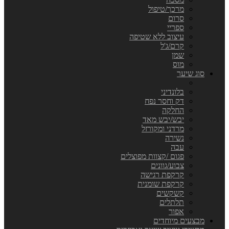
מרכך/טיפול
סרום
ספריי
עיצוב ללא שטיפה
קרם/ג'ל
שמן
מוס
סוג שיער
בלונדיני
דק וחסר נפח
החלקה
יבש/יבש מאד
מרדני ומקורזל
נשירה
עבה
פגום /קצוות מפוצלים
צבוע/גוונים
קרקפת רגישה
קרקפת שומנית
קשקשים
תלתלים
אפור
מבצעים מיוחדים