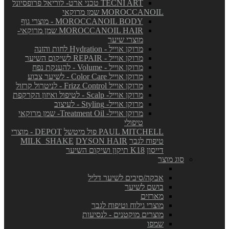
TECNI ART טכני ארט- לוריאל פרופסיונל
MOROCCANOIL שמן מרוקאי
MOROCCANOIL BODY - מוצרי גוף
MOROCCANOIL HAIR שמן מרוקאי-
מוצרי שיער
מרוקן אוייל - Hydration לחות והזנה
מרוקן אוייל - REPAIR לשיקום השיער
מרוקן אוייל - Volume - להענקת נפח
מרוקן אוייל Color Care - לשיער צבוע
מרוקן אוייל Frizz Control - לניטרול קרזול
מרוקן אוייל- Scalp - לטיפול ואיזון הקרקפת
מרוקן אוייל- Styling - לעיצוב
מרוקן אוייל- Treatment Oil- שמן מרוקאי
טיפולי
PAUL MITCHELL פול מיטשל
DEPOT - מוצרי
טיפוח לגבר
DYSON HAIR
MILK_SHAKE
דייסון
K18 תיקון ושיקום השיער
סוג מוצר
אבקה/סיבים לשיער דליל
בושם לשיער
מארזים
מוצרי גילוח וטיפוח לגבר
מוצרים מוקטנים - לנסיעות
שמפו