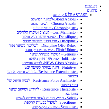
דף הבית
מותגים
KÈRASTASE קרסטס
- Blond Absolu-לבלונד המושלם
- Chroma Absolu - לשיער צבוע
- Chronologiste - אנטי אייג'ינג
- Curl Manifesto - לעיצוב וטיפוח תלתלים
- Densifique - לעיבוי שיער דליל וחלש
- Discipline - פרו קרטין לשיער מרדני
- Discipline Oléo-Relax - לשליטה בשיער נפוח
- Elixir Ultime - לשיער מבריק וזוהר
- Genesis - לטיפול בנשירת שיער
- Initialiste - לחידוש וחיזוק השיער
- NEW- Gloss Absolu- לברק עוצמתי
- Nutritive - הזנה עמוקה לשיער יבש
- Resistance Extentioniste -לחידוש וחיזוק אורכי
השיער
- Resistance Force Architecte - לבניה וחיזוק של
סיבי השיער
- Resistance Therapiste - לחידוש ושיקום שיער
פגום מאד
- Soleil - סוליי- טיפוח לאחר חשיפה לשמש
- Specifique -לטיפול בבעיות קרקפת
- Symbiose - לטיפול בקשקשים