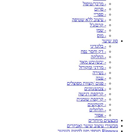
- מרכך/טיפול
- סרום
- ספריי
- עיצוב ללא שטיפה
- קרם/ג'ל
- שמן
- מוס
סוג שיער
- בלונדיני
- דק וחסר נפח
- החלקה
- יבש/יבש מאד
- מרדני ומקורזל
- נשירה
- עבה
- פגום /קצוות מפוצלים
- צבוע/גוונים
- קרקפת רגישה
- קרקפת שומנית
- קשקשים
- תלתלים
- אפור
מבצעים מיוחדים
מכשירי עיצוב שיער ואביזרים
Rinnova תוספי מזון לחיזוק השיער