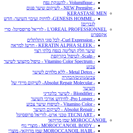
- Volumifique - להענקת נפח
- NEW Première - לשיקום שיער פגום
KERASTASE MEN
- GENESIS HOMME- לחיזוק ועיבוי השיער- חדש
לגברים!
L'OREAL PROFESSIONNEL - לוריאל פרופסיונל- סרי
אקספרט
- Curl Expression- לכל סוגי התלתלים
- KERATIN ALPHA SLEEK - חדש! למראה
שיער חלק ושליטה בנפח בלתי רצוי
- Scalp- לטיפול בקרקפת
- Vitamino Color Spectrum - טיפול מקצועי לשיער
צבוע
- Metal Detox - ללא מלחים לשיער
צבוע/גוונים/הבהרה
- Absolut Repair Molecular- לשיקום מיידי של
השיער
- Blondifier - לשיער בלונדיני
- Pro Longer- לחידוש אורכי השיער
- Vitamino Color - לטיפוח שיער צבוע
- Absolut Repair - לשיקום השיער
- TECNI ART טכני ארט- לוריאל פרופסיונל
MOROCCANOIL שמן מרוקאי
- MOROCCANOIL BODY - מוצרי גוף
- MOROCCANOIL HAIR שמן מרוקאי- מוצרי