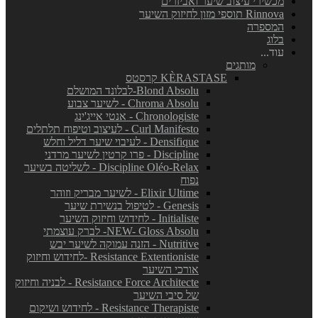
מכשירי עיצוב שיער ואביזרים
Rinnova תוספי מזון לחיזוק השיער
המספרה
בלוג
עוד...
מותגים
KÈRASTASE קרסטס
Blond Absolu-לבלונד המושלם
Chroma Absolu - לשיער צבוע
Chronologiste - אנטי אייג'ינג
Curl Manifesto - לעיצוב וטיפוח תלתלים
Densifique - לעיבוי שיער דליל וחלש
Discipline - פרו קרטין לשיער מרדני
Discipline Oléo-Relax - לשליטה בשיער
נפוח
Elixir Ultime - לשיער מבריק וזוהר
Genesis - לטיפול בנשירת שיער
Initialiste - לחידוש וחיזוק השיער
NEW- Gloss Absolu- לברק עוצמתי
Nutritive - הזנה עמוקה לשיער יבש
Resistance Extentioniste -לחידוש וחיזוק
אורכי השיער
Resistance Force Architecte - לבניה וחיזוק
של סיבי השיער
Resistance Therapiste - לחידוש ושיקום