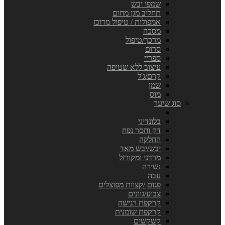
שמפו יבש
תחליב מגן מחום
אמפולות / טיפול מרוכז
מסכה
מרכך/טיפול
סרום
ספריי
עיצוב ללא שטיפה
קרם/ג'ל
שמן
מוס
סוג שיער
בלונדיני
דק וחסר נפח
החלקה
יבש/יבש מאד
מרדני ומקורזל
נשירה
עבה
פגום /קצוות מפוצלים
צבוע/גוונים
קרקפת רגישה
קרקפת שומנית
קשקשים