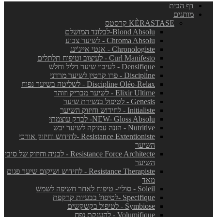
דף הבית
מותגים
KÈRASTASE קרסטס
Blond Absolu-לבלונד המושלם
Chroma Absolu - לשיער צבוע
Chronologiste - אנטי אייג'ינג
Curl Manifesto - לעיצוב וטיפוח תלתלים
Densifique - לעיבוי שיער דליל וחלש
Discipline - פרו קרטין לשיער מרדני
Discipline Oléo-Relax - לשליטה בשיער נפוח
Elixir Ultime - לשיער מבריק וזוהר
Genesis - לטיפול בנשירת שיער
Initialiste - לחידוש וחיזוק השיער
NEW- Gloss Absolu- לברק עוצמתי
Nutritive - הזנה עמוקה לשיער יבש
Resistance Extentioniste -לחידוש וחיזוק אורכי
השיער
Resistance Force Architecte - לבניה וחיזוק של סיבי
השיער
Resistance Therapiste - לחידוש ושיקום שיער פגום
מאד
Soleil - סוליי- טיפוח לאחר חשיפה לשמש
Specifique -לטיפול בבעיות קרקפת
Symbiose - לטיפול בקשקשים
Volumifique - להענקת נפח