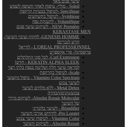
שיער פגום מאד
Soleil - סוליי- טיפוח לאחר חשיפה לשמש
Specifique -לטיפול בבעיות קרקפת
Symbiose - לטיפול בקשקשים
Volumifique - להענקת נפח
NEW Première - לשיקום שיער פגום
KERASTASE MEN
GENESIS HOMME- לחיזוק ועיבוי השיער-
חדש לגברים!
L'OREAL PROFESSIONNEL - לוריאל
פרופסיונל- סרי אקספרט
Curl Expression- לכל סוגי התלתלים
KERATIN ALPHA SLEEK - חדש!
למראה שיער חלק ושליטה בנפח בלתי רצוי
Scalp- לטיפול בקרקפת
Vitamino Color Spectrum - טיפול מקצועי
לשיער צבוע
Metal Detox - ללא מלחים לשיער
צבוע/גוונים/הבהרה
Absolut Repair Molecular- לשיקום מיידי
של השיער
Blondifier - לשיער בלונדיני
Pro Longer- לחידוש אורכי השיער
Vitamino Color - לטיפוח שיער צבוע
Absolut Repair - לשיקום השיער