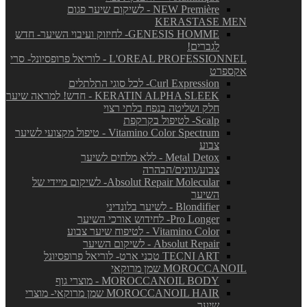
NEW Première - לשיקום שיער פגום
KERASTASE MEN
GENESIS HOMME- לחיזוק ועיבוי השיער- חדש
לגברים!
L'OREAL PROFESSIONNEL - לוריאל פרופסיונל- סרי
אקספרט
Curl Expression- לכל סוגי התלתלים
KERATIN ALPHA SLEEK - חדש! למראה שיער
חלק ושליטה בנפח בלתי רצוי
Scalp- לטיפול בקרקפת
Vitamino Color Spectrum - טיפול מקצועי לשיער
צבוע
Metal Detox - ללא מלחים לשיער
צבוע/גוונים/הבהרה
Absolut Repair Molecular- לשיקום מיידי של
השיער
Blondifier - לשיער בלונדיני
Pro Longer- לחידוש אורכי השיער
Vitamino Color - לטיפוח שיער צבוע
Absolut Repair - לשיקום השיער
TECNI ART טכני ארט- לוריאל פרופסיונל
MOROCCANOIL שמן מרוקאי
MOROCCANOIL BODY - מוצרי גוף
MOROCCANOIL HAIR שמן מרוקאי- מוצרי
שיער