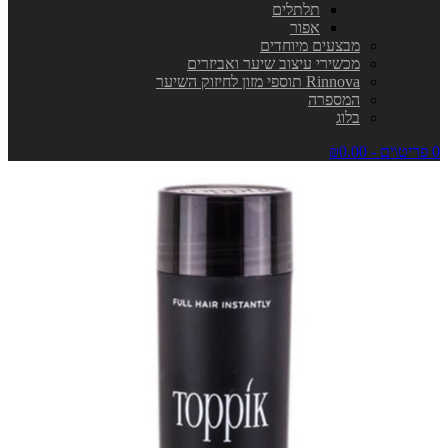
תלתלים
אפור
מבצעים מיוחדים
מכשירי עיצוב שיער ואביזרים
Rinnova תוספי מזון לחיזוק השיער
המספרה
בלוג
0 פריט\ים - ₪0.00