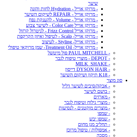
שיער
- מרוקן אוייל - Hydration לחות והזנה
- מרוקן אוייל - REPAIR לשיקום השיער
- מרוקן אוייל - Volume - להענקת נפח
- מרוקן אוייל Color Care - לשיער צבוע
- מרוקן אוייל Frizz Control - לניטרול קרזול
- מרוקן אוייל- Scalp - לטיפול ואיזון הקרקפת
- מרוקן אוייל- Styling - לעיצוב
- מרוקן אוייל- Treatment Oil- שמן מרוקאי טיפולי
- PAUL MITCHELL פול מיטשל
- DEPOT - מוצרי טיפוח לגבר
- MILK_SHAKE
- DYSON HAIR דייסון
- K18 תיקון ושיקום השיער
סוג מוצר
- אבקה/סיבים לשיער דליל
- בושם לשיער
- מארזים
- מוצרי גילוח וטיפוח לגבר
- מוצרים מוקטנים - לנסיעות
- שמפו
- שמפו יבש
- תחליב מגן מחום
- אמפולות / טיפול מרוכז
- מסכה