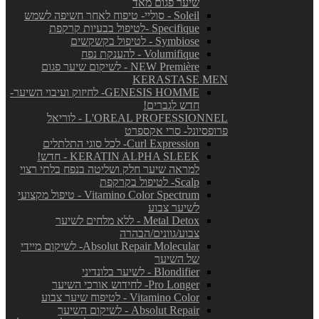
שיער פגום מאד
Soleil - סוליי- טיפוח לאחר חשיפה לשמש
Specifique -לטיפול בבעיות קרקפת
Symbiose - לטיפול בקשקשים
Volumifique - להענקת נפח
NEW Première - לשיקום שיער פגום
KERASTASE MEN
GENESIS HOMME- לחיזוק ועיבוי השיער-
חדש לגברים!
L'OREAL PROFESSIONNEL - לוריאל
פרופסיונל- סרי אקספרט
Curl Expression- לכל סוגי התלתלים
KERATIN ALPHA SLEEK - חדש!
למראה שיער חלק ושליטה בנפח בלתי רצוי
Scalp- לטיפול בקרקפת
Vitamino Color Spectrum - טיפול מקצועי
לשיער צבוע
Metal Detox - ללא מלחים לשיער
צבוע/גוונים/הבהרה
Absolut Repair Molecular- לשיקום מיידי
של השיער
Blondifier - לשיער בלונדיני
Pro Longer- לחידוש אורכי השיער
Vitamino Color - לטיפוח שיער צבוע
Absolut Repair - לשיקום השיער