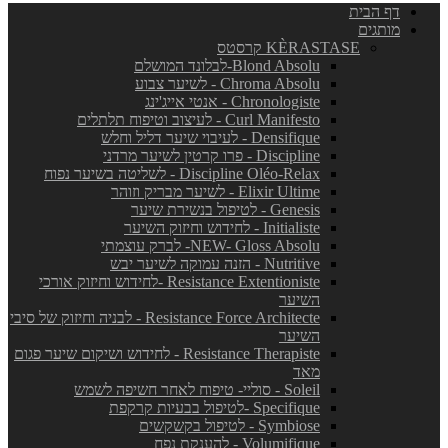
דף הבית
מותגים
KÈRASTASE קרסטס
Blond Absolu-לבלונד המושלם
Chroma Absolu - לשיער צבוע
Chronologiste - אנטי אייג'ינג
Curl Manifesto - לעיצוב וטיפוח תלתלים
Densifique - לעיבוי שיער דליל וחלש
Discipline - פרו קרטין לשיער מרדני
Discipline Oléo-Relax - לשליטה בשיער נפוח
Elixir Ultime - לשיער מבריק וזוהר
Genesis - לטיפול בנשירת שיער
Initialiste - לחידוש וחיזוק השיער
NEW- Gloss Absolu- לברק עוצמתי
Nutritive - הזנה עמוקה לשיער יבש
Resistance Extentioniste -לחידוש וחיזוק אורכי
השיער
Resistance Force Architecte - לבניה וחיזוק של סיבי
השיער
Resistance Therapiste - לחידוש ושיקום שיער פגום
מאד
Soleil - סוליי- טיפוח לאחר חשיפה לשמש
Specifique -לטיפול בבעיות קרקפת
Symbiose - לטיפול בקשקשים
Volumifique - להענקת נפח