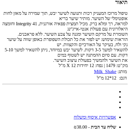
תיאור
טיפול מרוכז המעניק רכות ותנועה לשיער יבש, תוך שמירה על מאזן לחות
אופטימלי של השיער. מותיר שיער בריא
למראה, רך ומלא ברק. מכיל תמצית פפאיה אורגנית, 41 Integrity וחומצה
היאלורונית עם פעולת אנטי-אייג'ינג
השומרת על מרקם השיער ומגנה על צבע השיער. ללא פראבנים.
הוראות שימוש: יש לפזר את כל תכולת השפופרת באופן שווה על שיער
נקי ולח, בעיקר על האורכיים והקצוות. יש
להשאיר למשך 3-5 דקות. לשיער יבש במיוחד, ניתן להשאיר למשך 5-10
דקות. עם סיום ההמתנה יש לשטוף במים
את השיער ולהמשיך בפעולת עיצוב השיער.
מק"ט: 1479 | נפח: 12 יחידות X 12 מ"ל
מותג:
Milk_Shake
דגם:
12*12 מ"ל
אפשרויות איסוף ומשלוח
שליח עד הבית
- ₪38.00