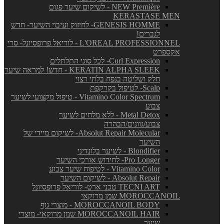
NEW Première - לשיקום שיער פגום
KERASTASE MEN
GENESIS HOMME- לחיזוק ועיבוי השיער- חדש
לגברים!
L'OREAL PROFESSIONNEL - לוריאל פרופסיונל- סרי
אקספרט
Curl Expression- לכל סוגי התלתלים
KERATIN ALPHA SLEEK - חדש! למראה שיער
חלק ושליטה בנפח בלתי רצוי
Scalp- לטיפול בקרקפת
Vitamino Color Spectrum - טיפול מקצועי לשיער
צבוע
Metal Detox - ללא מלחים לשיער
צבוע/גוונים/הבהרה
Absolut Repair Molecular- לשיקום מיידי של
השיער
Blondifier - לשיער בלונדיני
Pro Longer- לחידוש אורכי השיער
Vitamino Color - לטיפוח שיער צבוע
Absolut Repair - לשיקום השיער
TECNI ART טכני ארט- לוריאל פרופסיונל
MOROCCANOIL שמן מרוקאי
MOROCCANOIL BODY - מוצרי גוף
MOROCCANOIL HAIR שמן מרוקאי- מוצרי
שיער