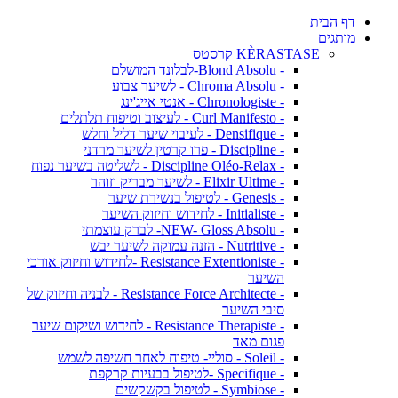
דף הבית
מותגים
KÈRASTASE קרסטס
- Blond Absolu-לבלונד המושלם
- Chroma Absolu - לשיער צבוע
- Chronologiste - אנטי אייג'ינג
- Curl Manifesto - לעיצוב וטיפוח תלתלים
- Densifique - לעיבוי שיער דליל וחלש
- Discipline - פרו קרטין לשיער מרדני
- Discipline Oléo-Relax - לשליטה בשיער נפוח
- Elixir Ultime - לשיער מבריק וזוהר
- Genesis - לטיפול בנשירת שיער
- Initialiste - לחידוש וחיזוק השיער
- NEW- Gloss Absolu- לברק עוצמתי
- Nutritive - הזנה עמוקה לשיער יבש
- Resistance Extentioniste -לחידוש וחיזוק אורכי
השיער
- Resistance Force Architecte - לבניה וחיזוק של
סיבי השיער
- Resistance Therapiste - לחידוש ושיקום שיער
פגום מאד
- Soleil - סוליי- טיפוח לאחר חשיפה לשמש
- Specifique -לטיפול בבעיות קרקפת
- Symbiose - לטיפול בקשקשים