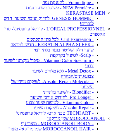
- Volumifique - להענקת נפח
- NEW Première - לשיקום שיער פגום
KERASTASE MEN
- GENESIS HOMME- לחיזוק ועיבוי השיער- חדש
לגברים!
L'OREAL PROFESSIONNEL - לוריאל פרופסיונל- סרי
אקספרט
- Curl Expression- לכל סוגי התלתלים
- KERATIN ALPHA SLEEK - חדש! למראה
שיער חלק ושליטה בנפח בלתי רצוי
- Scalp- לטיפול בקרקפת
- Vitamino Color Spectrum - טיפול מקצועי לשיער
צבוע
- Metal Detox - ללא מלחים לשיער
צבוע/גוונים/הבהרה
- Absolut Repair Molecular- לשיקום מיידי של
השיער
- Blondifier - לשיער בלונדיני
- Pro Longer- לחידוש אורכי השיער
- Vitamino Color - לטיפוח שיער צבוע
- Absolut Repair - לשיקום השיער
- TECNI ART טכני ארט- לוריאל פרופסיונל
MOROCCANOIL שמן מרוקאי
- MOROCCANOIL BODY - מוצרי גוף
- MOROCCANOIL HAIR שמן מרוקאי- מוצרי