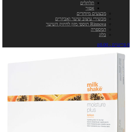
תלתלים
אפור
מבצעים מיוחדים
מכשירי עיצוב שיער ואביזרים
Rinnova תוספי מזון לחיזוק השיער
המספרה
בלוג
0 פריט\ים - ₪0.00