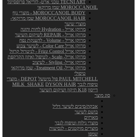
TECNI ART טכני ארט- לוריאל פרופסיונל
MOROCCANOIL שמן מרוקאי
MOROCCANOIL BODY - מוצרי גוף
MOROCCANOIL HAIR שמן מרוקאי-
מוצרי שיער
מרוקן אוייל - Hydration לחות והזנה
מרוקן אוייל - REPAIR לשיקום השיער
מרוקן אוייל - Volume - להענקת נפח
מרוקן אוייל Color Care - לשיער צבוע
מרוקן אוייל Frizz Control - לניטרול קרזול
מרוקן אוייל- Scalp - לטיפול ואיזון הקרקפת
מרוקן אוייל- Styling - לעיצוב
מרוקן אוייל- Treatment Oil- שמן מרוקאי
טיפולי
PAUL MITCHELL פול מיטשל
DEPOT - מוצרי
טיפוח לגבר
DYSON HAIR
MILK_SHAKE
דייסון
K18 תיקון ושיקום השיער
סוג מוצר
אבקה/סיבים לשיער דליל
בושם לשיער
מארזים
מוצרי גילוח וטיפוח לגבר
מוצרים מוקטנים - לנסיעות
שמפו