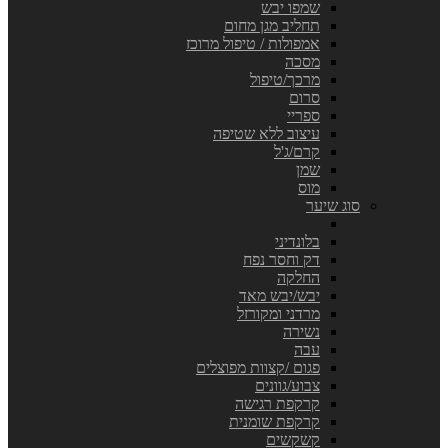
שמפו יבש
תחליב מגן מחום
אמפולות / טיפול מרוכז
מסכה
מרכך/טיפול
סרום
ספריי
עיצוב ללא שטיפה
קרם/ג'ל
שמן
מוס
סוג שיער
בלונדיני
דק וחסר נפח
החלקה
יבש/יבש מאד
מרדני ומקורזל
נשירה
עבה
פגום /קצוות מפוצלים
צבוע/גוונים
קרקפת רגישה
קרקפת שומנית
קשקשים