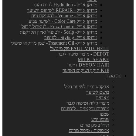
מרוקן אוייל - Hydration לחות והזנה
מרוקן אוייל - REPAIR לשיקום השיער
מרוקן אוייל - Volume - להענקת נפח
מרוקן אוייל Color Care - לשיער צבוע
מרוקן אוייל Frizz Control - לניטרול קרזול
מרוקן אוייל- Scalp - לטיפול ואיזון הקרקפת
מרוקן אוייל- Styling - לעיצוב
מרוקן אוייל- Treatment Oil- שמן מרוקאי טיפולי
PAUL MITCHELL פול מיטשל
DEPOT - מוצרי טיפוח לגבר
MILK_SHAKE
DYSON HAIR דייסון
K18 תיקון ושיקום השיער
סוג מוצר
אבקה/סיבים לשיער דליל
בושם לשיער
מארזים
מוצרי גילוח וטיפוח לגבר
מוצרים מוקטנים - לנסיעות
שמפו
שמפו יבש
תחליב מגן מחום
אמפולות / טיפול מרוכז
מסכה