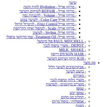
שיער
- מרוקן אוייל - Hydration לחות והזנה
- מרוקן אוייל - REPAIR לשיקום השיער
- מרוקן אוייל - Volume - להענקת נפח
- מרוקן אוייל Color Care - לשיער צבוע
- מרוקן אוייל Frizz Control - לניטרול קרזול
- מרוקן אוייל- Scalp - לטיפול ואיזון הקרקפת
- מרוקן אוייל- Styling - לעיצוב
- מרוקן אוייל- Treatment Oil- שמן מרוקאי טיפולי
- PAUL MITCHELL פול מיטשל
- DEPOT - מוצרי טיפוח לגבר
- MILK_SHAKE
- DYSON HAIR דייסון
- K18 תיקון ושיקום השיער
סוג מוצר
- אבקה/סיבים לשיער דליל
- בושם לשיער
- מארזים
- מוצרי גילוח וטיפוח לגבר
- מוצרים מוקטנים - לנסיעות
- שמפו
- שמפו יבש
- תחליב מגן מחום
- אמפולות / טיפול מרוכז
- מסכה