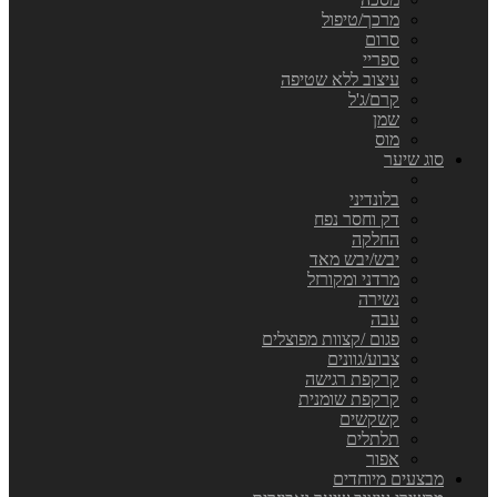
מרכך/טיפול
סרום
ספריי
עיצוב ללא שטיפה
קרם/ג'ל
שמן
מוס
סוג שיער
בלונדיני
דק וחסר נפח
החלקה
יבש/יבש מאד
מרדני ומקורזל
נשירה
עבה
פגום /קצוות מפוצלים
צבוע/גוונים
קרקפת רגישה
קרקפת שומנית
קשקשים
תלתלים
אפור
מבצעים מיוחדים