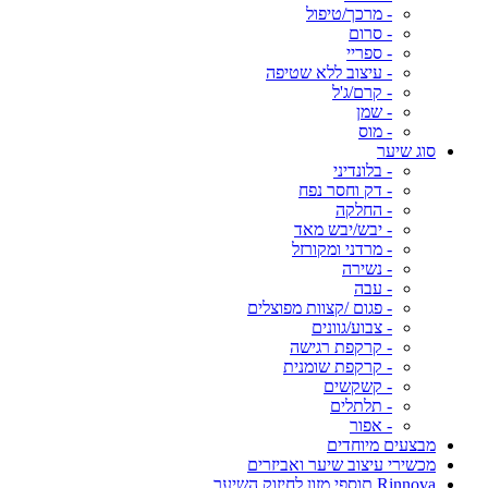
- מרכך/טיפול
- סרום
- ספריי
- עיצוב ללא שטיפה
- קרם/ג'ל
- שמן
- מוס
סוג שיער
- בלונדיני
- דק וחסר נפח
- החלקה
- יבש/יבש מאד
- מרדני ומקורזל
- נשירה
- עבה
- פגום /קצוות מפוצלים
- צבוע/גוונים
- קרקפת רגישה
- קרקפת שומנית
- קשקשים
- תלתלים
- אפור
מבצעים מיוחדים
מכשירי עיצוב שיער ואביזרים
Rinnova תוספי מזון לחיזוק השיער