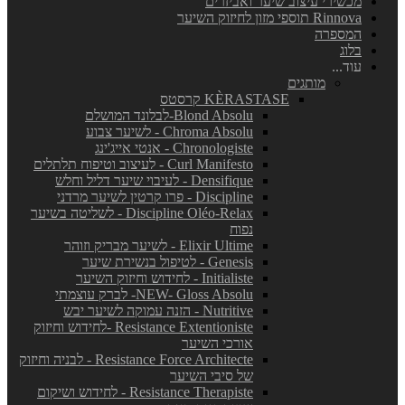
מכשירי עיצוב שיער ואביזרים
Rinnova תוספי מזון לחיזוק השיער
המספרה
בלוג
עוד...
מותגים
KÈRASTASE קרסטס
Blond Absolu-לבלונד המושלם
Chroma Absolu - לשיער צבוע
Chronologiste - אנטי אייג'ינג
Curl Manifesto - לעיצוב וטיפוח תלתלים
Densifique - לעיבוי שיער דליל וחלש
Discipline - פרו קרטין לשיער מרדני
Discipline Oléo-Relax - לשליטה בשיער
נפוח
Elixir Ultime - לשיער מבריק וזוהר
Genesis - לטיפול בנשירת שיער
Initialiste - לחידוש וחיזוק השיער
NEW- Gloss Absolu- לברק עוצמתי
Nutritive - הזנה עמוקה לשיער יבש
Resistance Extentioniste -לחידוש וחיזוק
אורכי השיער
Resistance Force Architecte - לבניה וחיזוק
של סיבי השיער
Resistance Therapiste - לחידוש ושיקום