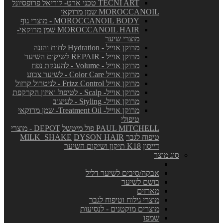
TECNI ART טכני ארט- לוריאל פרופסיונל
MOROCCANOIL שמן מרוקאי
MOROCCANOIL BODY - מוצרי גוף
MOROCCANOIL HAIR שמן מרוקאי-
מוצרי שיער
מרוקן אוייל - Hydration לחות והזנה
מרוקן אוייל - REPAIR לשיקום השיער
מרוקן אוייל - Volume - להענקת נפח
מרוקן אוייל Color Care - לשיער צבוע
מרוקן אוייל Frizz Control - לניטרול קרזול
מרוקן אוייל- Scalp - לטיפול ואיזון הקרקפת
מרוקן אוייל- Styling - לעיצוב
מרוקן אוייל- Treatment Oil- שמן מרוקאי
טיפולי
PAUL MITCHELL פול מיטשל
DEPOT - מוצרי
טיפוח לגבר
DYSON HAIR
MILK_SHAKE
דייסון
K18 תיקון ושיקום השיער
סוג מוצר
אבקה/סיבים לשיער דליל
בושם לשיער
מארזים
מוצרי גילוח וטיפוח לגבר
מוצרים מוקטנים - לנסיעות
שמפו