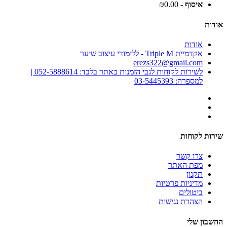
איסוף
- ₪0.00
אודות
אודות
אקדמיית Triple M - ללימודי עיצוב שיער
erezs322@gmail.com
לשירות לקוחות לגבי הזמנות באתר בלבד: 052-5888614 |
למספרה: 03-5445393
שירות לקוחות
צרו קשר
מפת האתר
תקנון
מדיניות פרטיות
ביטולים
הצהרת נגישות
החשבון שלי