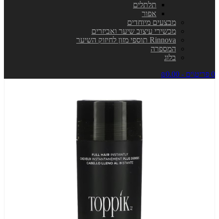
תלתלים
אפור
מבצעים מיוחדים
מכשירי עיצוב שיער ואביזרים
Rinnova תוספי מזון לחיזוק השיער
המספרה
בלוג
0 פריט\ים - ₪0.00