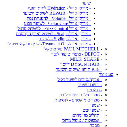
שיער
- מרוקן אוייל - Hydration לחות והזנה
- מרוקן אוייל - REPAIR לשיקום השיער
- מרוקן אוייל - Volume - להענקת נפח
- מרוקן אוייל Color Care - לשיער צבוע
- מרוקן אוייל Frizz Control - לניטרול קרזול
- מרוקן אוייל- Scalp - לטיפול ואיזון הקרקפת
- מרוקן אוייל- Styling - לעיצוב
- מרוקן אוייל- Treatment Oil- שמן מרוקאי טיפולי
- PAUL MITCHELL פול מיטשל
- DEPOT - מוצרי טיפוח לגבר
- MILK_SHAKE
- DYSON HAIR דייסון
- K18 תיקון ושיקום השיער
סוג מוצר
- אבקה/סיבים לשיער דליל
- בושם לשיער
- מארזים
- מוצרי גילוח וטיפוח לגבר
- מוצרים מוקטנים - לנסיעות
- שמפו
- שמפו יבש
- תחליב מגן מחום
- אמפולות / טיפול מרוכז
- מסכה