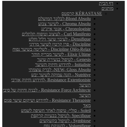
דף הבית
מותגים
KÈRASTASE קרסטס
Blond Absolu-לבלונד המושלם
Chroma Absolu - לשיער צבוע
Chronologiste - אנטי אייג'ינג
Curl Manifesto - לעיצוב וטיפוח תלתלים
Densifique - לעיבוי שיער דליל וחלש
Discipline - פרו קרטין לשיער מרדני
Discipline Oléo-Relax - לשליטה בשיער נפוח
Elixir Ultime - לשיער מבריק וזוהר
Genesis - לטיפול בנשירת שיער
Initialiste - לחידוש וחיזוק השיער
NEW- Gloss Absolu- לברק עוצמתי
Nutritive - הזנה עמוקה לשיער יבש
Resistance Extentioniste -לחידוש וחיזוק אורכי
השיער
Resistance Force Architecte - לבניה וחיזוק של סיבי
השיער
Resistance Therapiste - לחידוש ושיקום שיער פגום
מאד
Soleil - סוליי- טיפוח לאחר חשיפה לשמש
Specifique -לטיפול בבעיות קרקפת
Symbiose - לטיפול בקשקשים
Volumifique - להענקת נפח