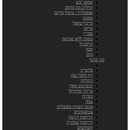
שמפו יבש
תחליב מגן מחום
אמפולות / טיפול מרוכז
מסכה
מרכך/טיפול
סרום
ספריי
עיצוב ללא שטיפה
קרם/ג'ל
שמן
מוס
סוג שיער
בלונדיני
דק וחסר נפח
החלקה
יבש/יבש מאד
מרדני ומקורזל
נשירה
עבה
פגום /קצוות מפוצלים
צבוע/גוונים
קרקפת רגישה
קרקפת שומנית
קשקשים