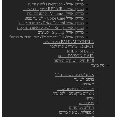
מרוקן אוייל - Hydration לחות והזנה
מרוקן אוייל - REPAIR לשיקום השיער
מרוקן אוייל - Volume - להענקת נפח
מרוקן אוייל Color Care - לשיער צבוע
מרוקן אוייל Frizz Control - לניטרול קרזול
מרוקן אוייל- Scalp - לטיפול ואיזון הקרקפת
מרוקן אוייל- Styling - לעיצוב
מרוקן אוייל- Treatment Oil- שמן מרוקאי טיפולי
PAUL MITCHELL פול מיטשל
DEPOT - מוצרי טיפוח לגבר
MILK_SHAKE
DYSON HAIR דייסון
K18 תיקון ושיקום השיער
סוג מוצר
אבקה/סיבים לשיער דליל
בושם לשיער
מארזים
מוצרי גילוח וטיפוח לגבר
מוצרים מוקטנים - לנסיעות
שמפו
שמפו יבש
תחליב מגן מחום
אמפולות / טיפול מרוכז
מסכה