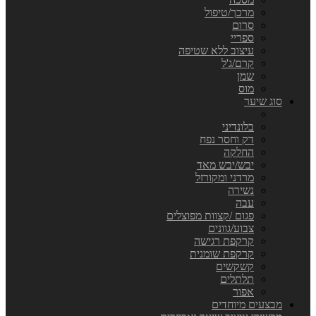
מרכך/טיפול
סרום
ספריי
עיצוב ללא שטיפה
קרם/ג'ל
שמן
מוס
סוג שיער
בלונדיני
דק וחסר נפח
החלקה
יבש/יבש מאד
מרדני ומקורזל
נשירה
עבה
פגום /קצוות מפוצלים
צבוע/גוונים
קרקפת רגישה
קרקפת שומנית
קשקשים
תלתלים
אפור
מבצעים מיוחדים