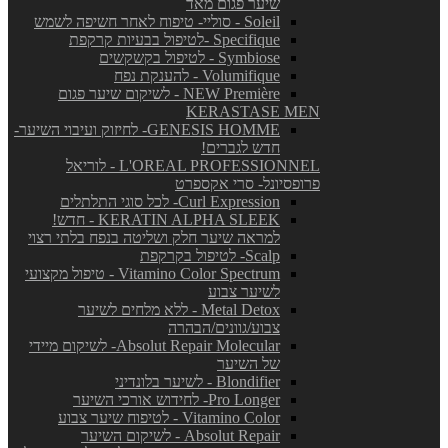
שיער פגום מאד
Soleil - סוליי- טיפוח לאחר חשיפה לשמש
Specifique -לטיפול בבעיות קרקפת
Symbiose - לטיפול בקשקשים
Volumifique - להענקת נפח
NEW Première - לשיקום שיער פגום
KERASTASE MEN
GENESIS HOMME- לחיזוק ועיבוי השיער-
חדש לגברים!
L'OREAL PROFESSIONNEL - לוריאל
פרופסיונל- סרי אקספרט
Curl Expression- לכל סוגי התלתלים
KERATIN ALPHA SLEEK - חדש!
למראה שיער חלק ושליטה בנפח בלתי רצוי
Scalp- לטיפול בקרקפת
Vitamino Color Spectrum - טיפול מקצועי
לשיער צבוע
Metal Detox - ללא מלחים לשיער
צבוע/גוונים/הבהרה
Absolut Repair Molecular- לשיקום מיידי
של השיער
Blondifier - לשיער בלונדיני
Pro Longer- לחידוש אורכי השיער
Vitamino Color - לטיפוח שיער צבוע
Absolut Repair - לשיקום השיער