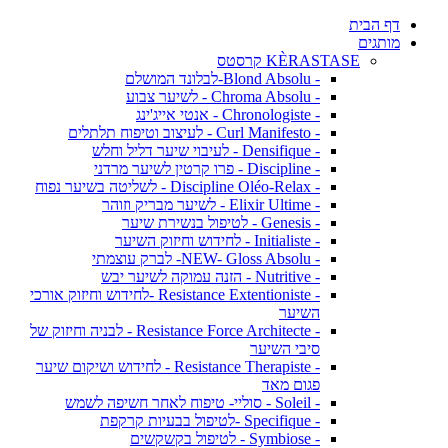
דף הבית
מותגים
KÈRASTASE קרסטס
- Blond Absolu-לבלונד המושלם
- Chroma Absolu - לשיער צבוע
- Chronologiste - אנטי אייג'ינג
- Curl Manifesto - לעיצוב וטיפוח תלתלים
- Densifique - לעיבוי שיער דליל וחלש
- Discipline - פרו קרטין לשיער מרדני
- Discipline Oléo-Relax - לשליטה בשיער נפוח
- Elixir Ultime - לשיער מבריק וזוהר
- Genesis - לטיפול בנשירת שיער
- Initialiste - לחידוש וחיזוק השיער
- NEW- Gloss Absolu- לברק עוצמתי
- Nutritive - הזנה עמוקה לשיער יבש
- Resistance Extentioniste -לחידוש וחיזוק אורכי
השיער
- Resistance Force Architecte - לבניה וחיזוק של
סיבי השיער
- Resistance Therapiste - לחידוש ושיקום שיער
פגום מאד
- Soleil - סוליי- טיפוח לאחר חשיפה לשמש
- Specifique -לטיפול בבעיות קרקפת
- Symbiose - לטיפול בקשקשים