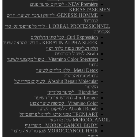
NEW Première - לשיקום שיער פגום
KERASTASE MEN
GENESIS HOMME- לחיזוק ועיבוי השיער- חדש
לגברים!
L'OREAL PROFESSIONNEL - לוריאל פרופסיונל- סרי
אקספרט
Curl Expression- לכל סוגי התלתלים
KERATIN ALPHA SLEEK - חדש! למראה שיער
חלק ושליטה בנפח בלתי רצוי
Scalp- לטיפול בקרקפת
Vitamino Color Spectrum - טיפול מקצועי לשיער
צבוע
Metal Detox - ללא מלחים לשיער
צבוע/גוונים/הבהרה
Absolut Repair Molecular- לשיקום מיידי של
השיער
Blondifier - לשיער בלונדיני
Pro Longer- לחידוש אורכי השיער
Vitamino Color - לטיפוח שיער צבוע
Absolut Repair - לשיקום השיער
TECNI ART טכני ארט- לוריאל פרופסיונל
MOROCCANOIL שמן מרוקאי
MOROCCANOIL BODY - מוצרי גוף
MOROCCANOIL HAIR שמן מרוקאי- מוצרי
שיער