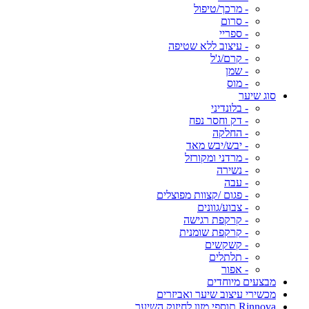
- מרכך/טיפול
- סרום
- ספריי
- עיצוב ללא שטיפה
- קרם/ג'ל
- שמן
- מוס
סוג שיער
- בלונדיני
- דק וחסר נפח
- החלקה
- יבש/יבש מאד
- מרדני ומקורזל
- נשירה
- עבה
- פגום /קצוות מפוצלים
- צבוע/גוונים
- קרקפת רגישה
- קרקפת שומנית
- קשקשים
- תלתלים
- אפור
מבצעים מיוחדים
מכשירי עיצוב שיער ואביזרים
Rinnova תוספי מזון לחיזוק השיער