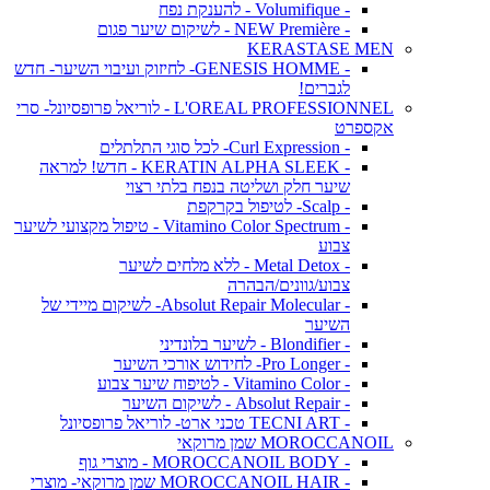
- Volumifique - להענקת נפח
- NEW Première - לשיקום שיער פגום
KERASTASE MEN
- GENESIS HOMME- לחיזוק ועיבוי השיער- חדש
לגברים!
L'OREAL PROFESSIONNEL - לוריאל פרופסיונל- סרי
אקספרט
- Curl Expression- לכל סוגי התלתלים
- KERATIN ALPHA SLEEK - חדש! למראה
שיער חלק ושליטה בנפח בלתי רצוי
- Scalp- לטיפול בקרקפת
- Vitamino Color Spectrum - טיפול מקצועי לשיער
צבוע
- Metal Detox - ללא מלחים לשיער
צבוע/גוונים/הבהרה
- Absolut Repair Molecular- לשיקום מיידי של
השיער
- Blondifier - לשיער בלונדיני
- Pro Longer- לחידוש אורכי השיער
- Vitamino Color - לטיפוח שיער צבוע
- Absolut Repair - לשיקום השיער
- TECNI ART טכני ארט- לוריאל פרופסיונל
MOROCCANOIL שמן מרוקאי
- MOROCCANOIL BODY - מוצרי גוף
- MOROCCANOIL HAIR שמן מרוקאי- מוצרי