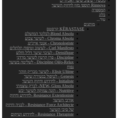
מכשירי עיצוב שיער ואביזרים
Rinnova תוספי מזון לחיזוק השיער
המספרה
בלוג
עוד...
מותגים
KÈRASTASE קרסטס
Blond Absolu-לבלונד המושלם
Chroma Absolu - לשיער צבוע
Chronologiste - אנטי אייג'ינג
Curl Manifesto - לעיצוב וטיפוח תלתלים
Densifique - לעיבוי שיער דליל וחלש
Discipline - פרו קרטין לשיער מרדני
Discipline Oléo-Relax - לשליטה בשיער
נפוח
Elixir Ultime - לשיער מבריק וזוהר
Genesis - לטיפול בנשירת שיער
Initialiste - לחידוש וחיזוק השיער
NEW- Gloss Absolu- לברק עוצמתי
Nutritive - הזנה עמוקה לשיער יבש
Resistance Extentioniste -לחידוש וחיזוק
אורכי השיער
Resistance Force Architecte - לבניה וחיזוק
של סיבי השיער
Resistance Therapiste - לחידוש ושיקום