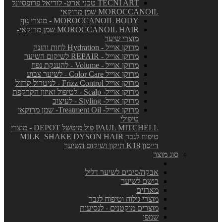
TECNI ART טכני ארט- לוריאל פרופסיונל
MOROCCANOIL שמן מרוקאי
MOROCCANOIL BODY - מוצרי גוף
MOROCCANOIL HAIR שמן מרוקאי-
מוצרי שיער
מרוקן אוייל - Hydration לחות והזנה
מרוקן אוייל - REPAIR לשיקום השיער
מרוקן אוייל - Volume - להענקת נפח
מרוקן אוייל Color Care - לשיער צבוע
מרוקן אוייל Frizz Control - לניטרול קרזול
מרוקן אוייל- Scalp - לטיפול ואיזון הקרקפת
מרוקן אוייל- Styling - לעיצוב
מרוקן אוייל- Treatment Oil- שמן מרוקאי
טיפולי
PAUL MITCHELL פול מיטשל
DEPOT - מוצרי
טיפוח לגבר
DYSON HAIR
MILK_SHAKE
דייסון
K18 תיקון ושיקום השיער
סוג מוצר
אבקה/סיבים לשיער דליל
בושם לשיער
מארזים
מוצרי גילוח וטיפוח לגבר
מוצרים מוקטנים - לנסיעות
שמפו