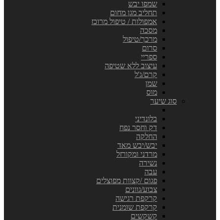
שמפו יבש
תחליב מגן מחום
אמפולות / טיפול מרוכז
מסכה
מרכך/טיפול
סרום
ספריי
עיצוב ללא שטיפה
קרם/ג'ל
שמן
מוס
סוג שיער
בלונדיני
דק וחסר נפח
החלקה
יבש/יבש מאד
מרדני ומקורזל
נשירה
עבה
פגום /קצוות מפוצלים
צבוע/גוונים
קרקפת רגישה
קרקפת שומנית
קשקשים