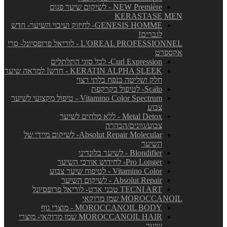
NEW Première - לשיקום שיער פגום
KERASTASE MEN
GENESIS HOMME- לחיזוק ועיבוי השיער- חדש
לגברים!
L'OREAL PROFESSIONNEL - לוריאל פרופסיונל- סרי
אקספרט
Curl Expression- לכל סוגי התלתלים
KERATIN ALPHA SLEEK - חדש! למראה שיער
חלק ושליטה בנפח בלתי רצוי
Scalp- לטיפול בקרקפת
Vitamino Color Spectrum - טיפול מקצועי לשיער
צבוע
Metal Detox - ללא מלחים לשיער
צבוע/גוונים/הבהרה
Absolut Repair Molecular- לשיקום מיידי של
השיער
Blondifier - לשיער בלונדיני
Pro Longer- לחידוש אורכי השיער
Vitamino Color - לטיפוח שיער צבוע
Absolut Repair - לשיקום השיער
TECNI ART טכני ארט- לוריאל פרופסיונל
MOROCCANOIL שמן מרוקאי
MOROCCANOIL BODY - מוצרי גוף
MOROCCANOIL HAIR שמן מרוקאי- מוצרי
שיער