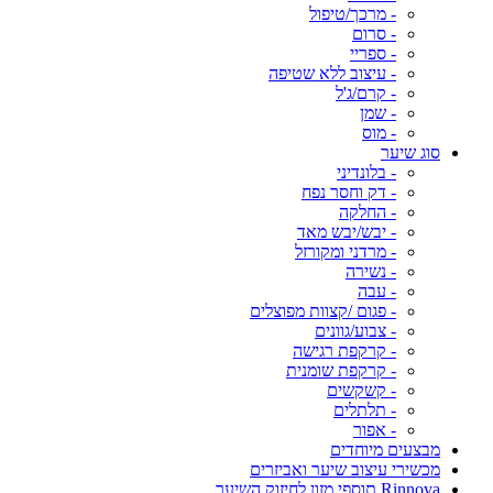
- מרכך/טיפול
- סרום
- ספריי
- עיצוב ללא שטיפה
- קרם/ג'ל
- שמן
- מוס
סוג שיער
- בלונדיני
- דק וחסר נפח
- החלקה
- יבש/יבש מאד
- מרדני ומקורזל
- נשירה
- עבה
- פגום /קצוות מפוצלים
- צבוע/גוונים
- קרקפת רגישה
- קרקפת שומנית
- קשקשים
- תלתלים
- אפור
מבצעים מיוחדים
מכשירי עיצוב שיער ואביזרים
Rinnova תוספי מזון לחיזוק השיער