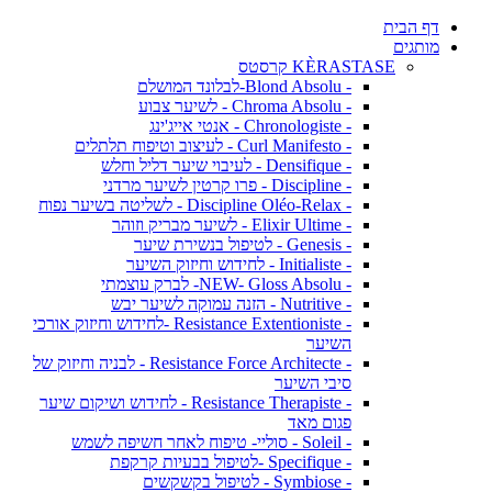
דף הבית
מותגים
KÈRASTASE קרסטס
- Blond Absolu-לבלונד המושלם
- Chroma Absolu - לשיער צבוע
- Chronologiste - אנטי אייג'ינג
- Curl Manifesto - לעיצוב וטיפוח תלתלים
- Densifique - לעיבוי שיער דליל וחלש
- Discipline - פרו קרטין לשיער מרדני
- Discipline Oléo-Relax - לשליטה בשיער נפוח
- Elixir Ultime - לשיער מבריק וזוהר
- Genesis - לטיפול בנשירת שיער
- Initialiste - לחידוש וחיזוק השיער
- NEW- Gloss Absolu- לברק עוצמתי
- Nutritive - הזנה עמוקה לשיער יבש
- Resistance Extentioniste -לחידוש וחיזוק אורכי
השיער
- Resistance Force Architecte - לבניה וחיזוק של
סיבי השיער
- Resistance Therapiste - לחידוש ושיקום שיער
פגום מאד
- Soleil - סוליי- טיפוח לאחר חשיפה לשמש
- Specifique -לטיפול בבעיות קרקפת
- Symbiose - לטיפול בקשקשים