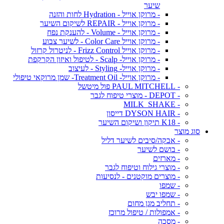
שיער
- מרוקן אוייל - Hydration לחות והזנה
- מרוקן אוייל - REPAIR לשיקום השיער
- מרוקן אוייל - Volume - להענקת נפח
- מרוקן אוייל Color Care - לשיער צבוע
- מרוקן אוייל Frizz Control - לניטרול קרזול
- מרוקן אוייל- Scalp - לטיפול ואיזון הקרקפת
- מרוקן אוייל- Styling - לעיצוב
- מרוקן אוייל- Treatment Oil- שמן מרוקאי טיפולי
- PAUL MITCHELL פול מיטשל
- DEPOT - מוצרי טיפוח לגבר
- MILK_SHAKE
- DYSON HAIR דייסון
- K18 תיקון ושיקום השיער
סוג מוצר
- אבקה/סיבים לשיער דליל
- בושם לשיער
- מארזים
- מוצרי גילוח וטיפוח לגבר
- מוצרים מוקטנים - לנסיעות
- שמפו
- שמפו יבש
- תחליב מגן מחום
- אמפולות / טיפול מרוכז
- מסכה