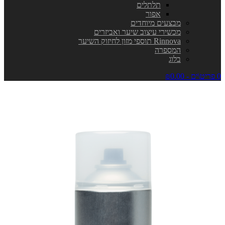
תלתלים
אפור
מבצעים מיוחדים
מכשירי עיצוב שיער ואביזרים
Rinnova תוספי מזון לחיזוק השיער
המספרה
בלוג
0 פריט\ים - ₪0.00