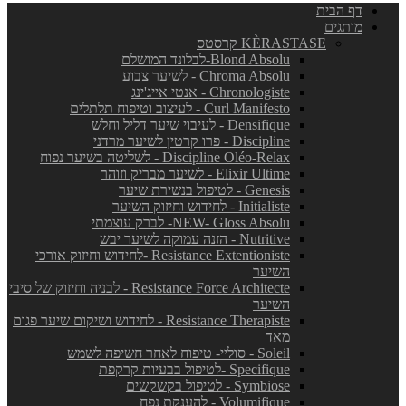
דף הבית
מותגים
KÈRASTASE קרסטס
Blond Absolu-לבלונד המושלם
Chroma Absolu - לשיער צבוע
Chronologiste - אנטי אייג'ינג
Curl Manifesto - לעיצוב וטיפוח תלתלים
Densifique - לעיבוי שיער דליל וחלש
Discipline - פרו קרטין לשיער מרדני
Discipline Oléo-Relax - לשליטה בשיער נפוח
Elixir Ultime - לשיער מבריק וזוהר
Genesis - לטיפול בנשירת שיער
Initialiste - לחידוש וחיזוק השיער
NEW- Gloss Absolu- לברק עוצמתי
Nutritive - הזנה עמוקה לשיער יבש
Resistance Extentioniste -לחידוש וחיזוק אורכי
השיער
Resistance Force Architecte - לבניה וחיזוק של סיבי
השיער
Resistance Therapiste - לחידוש ושיקום שיער פגום
מאד
Soleil - סוליי- טיפוח לאחר חשיפה לשמש
Specifique -לטיפול בבעיות קרקפת
Symbiose - לטיפול בקשקשים
Volumifique - להענקת נפח