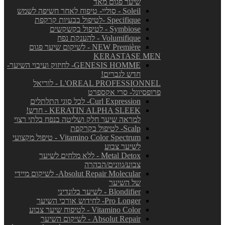
שיער פגום מאד
Soleil - סוליי- טיפוח לאחר חשיפה לשמש
Specifique -לטיפול בבעיות קרקפת
Symbiose - לטיפול בקשקשים
Volumifique - להענקת נפח
NEW Première - לשיקום שיער פגום
KERASTASE MEN
GENESIS HOMME- לחיזוק ועיבוי השיער-
חדש לגברים!
L'OREAL PROFESSIONNEL - לוריאל
פרופסיונל- סרי אקספרט
Curl Expression- לכל סוגי התלתלים
KERATIN ALPHA SLEEK - חדש!
למראה שיער חלק ושליטה בנפח בלתי רצוי
Scalp- לטיפול בקרקפת
Vitamino Color Spectrum - טיפול מקצועי
לשיער צבוע
Metal Detox - ללא מלחים לשיער
צבוע/גוונים/הבהרה
Absolut Repair Molecular- לשיקום מיידי
של השיער
Blondifier - לשיער בלונדיני
Pro Longer- לחידוש אורכי השיער
Vitamino Color - לטיפוח שיער צבוע
Absolut Repair - לשיקום השיער