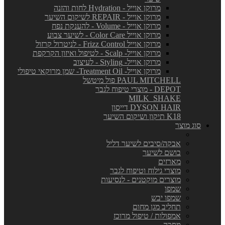
מרוקן אוייל - Hydration לחות והזנה
מרוקן אוייל - REPAIR לשיקום השיער
מרוקן אוייל - Volume - להענקת נפח
מרוקן אוייל Color Care - לשיער צבוע
מרוקן אוייל Frizz Control - לניטרול קרזול
מרוקן אוייל- Scalp - לטיפול ואיזון הקרקפת
מרוקן אוייל- Styling - לעיצוב
מרוקן אוייל- Treatment Oil- שמן מרוקאי טיפולי
PAUL MITCHELL פול מיטשל
DEPOT - מוצרי טיפוח לגבר
MILK_SHAKE
DYSON HAIR דייסון
K18 תיקון ושיקום השיער
סוג מוצר
אבקה/סיבים לשיער דליל
בושם לשיער
מארזים
מוצרי גילוח וטיפוח לגבר
מוצרים מוקטנים - לנסיעות
שמפו
שמפו יבש
תחליב מגן מחום
אמפולות / טיפול מרוכז
מסכה