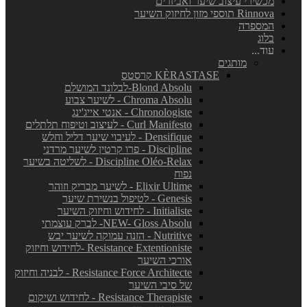
מכשירי עיצוב שיער ואביזרים
Rinnova תוספי מזון לחיזוק השיער
המספרה
בלוג
עוד...
מותגים
KÈRASTASE קרסטס
Blond Absolu-לבלונד המושלם
Chroma Absolu - לשיער צבוע
Chronologiste - אנטי אייג'ינג
Curl Manifesto - לעיצוב וטיפוח תלתלים
Densifique - לעיבוי שיער דליל וחלש
Discipline - פרו קרטין לשיער מרדני
Discipline Oléo-Relax - לשליטה בשיער
נפוח
Elixir Ultime - לשיער מבריק וזוהר
Genesis - לטיפול בנשירת שיער
Initialiste - לחידוש וחיזוק השיער
NEW- Gloss Absolu- לברק עוצמתי
Nutritive - הזנה עמוקה לשיער יבש
Resistance Extentioniste -לחידוש וחיזוק
אורכי השיער
Resistance Force Architecte - לבניה וחיזוק
של סיבי השיער
Resistance Therapiste - לחידוש ושיקום