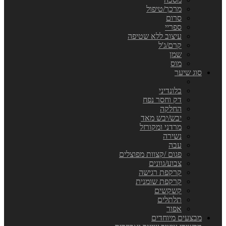
מרכך/טיפול
סרום
ספריי
עיצוב ללא שטיפה
קרם/ג'ל
שמן
מוס
סוג שיער
בלונדיני
דק וחסר נפח
החלקה
יבש/יבש מאד
מרדני ומקורזל
נשירה
עבה
פגום /קצוות מפוצלים
צבוע/גוונים
קרקפת רגישה
קרקפת שומנית
קשקשים
תלתלים
אפור
מבצעים מיוחדים