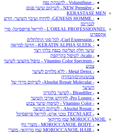
- Volumifique - להענקת נפח
- NEW Première - לשיקום שיער פגום
KERASTASE MEN
- GENESIS HOMME- לחיזוק ועיבוי השיער- חדש
לגברים!
L'OREAL PROFESSIONNEL - לוריאל פרופסיונל- סרי
אקספרט
- Curl Expression- לכל סוגי התלתלים
- KERATIN ALPHA SLEEK - חדש! למראה
שיער חלק ושליטה בנפח בלתי רצוי
- Scalp- לטיפול בקרקפת
- Vitamino Color Spectrum - טיפול מקצועי לשיער
צבוע
- Metal Detox - ללא מלחים לשיער
צבוע/גוונים/הבהרה
- Absolut Repair Molecular- לשיקום מיידי של
השיער
- Blondifier - לשיער בלונדיני
- Pro Longer- לחידוש אורכי השיער
- Vitamino Color - לטיפוח שיער צבוע
- Absolut Repair - לשיקום השיער
- TECNI ART טכני ארט- לוריאל פרופסיונל
MOROCCANOIL שמן מרוקאי
- MOROCCANOIL BODY - מוצרי גוף
- MOROCCANOIL HAIR שמן מרוקאי- מוצרי