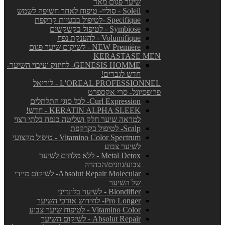
שיער פגום מאד
Soleil - סוליי- טיפוח לאחר חשיפה לשמש
Specifique -לטיפול בבעיות קרקפת
Symbiose - לטיפול בקשקשים
Volumifique - להענקת נפח
NEW Première - לשיקום שיער פגום
KERASTASE MEN
GENESIS HOMME- לחיזוק ועיבוי השיער-
חדש לגברים!
L'OREAL PROFESSIONNEL - לוריאל
פרופסיונל- סרי אקספרט
Curl Expression- לכל סוגי התלתלים
KERATIN ALPHA SLEEK - חדש!
למראה שיער חלק ושליטה בנפח בלתי רצוי
Scalp- לטיפול בקרקפת
Vitamino Color Spectrum - טיפול מקצועי
לשיער צבוע
Metal Detox - ללא מלחים לשיער
צבוע/גוונים/הבהרה
Absolut Repair Molecular- לשיקום מיידי
של השיער
Blondifier - לשיער בלונדיני
Pro Longer- לחידוש אורכי השיער
Vitamino Color - לטיפוח שיער צבוע
Absolut Repair - לשיקום השיער