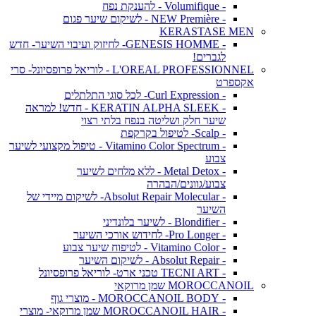
- Volumifique - להענקת נפח
- NEW Première - לשיקום שיער פגום
KERASTASE MEN
- GENESIS HOMME- לחיזוק ועיבוי השיער- חדש
לגברים!
L'OREAL PROFESSIONNEL - לוריאל פרופסיונל- סרי
אקספרט
- Curl Expression- לכל סוגי התלתלים
- KERATIN ALPHA SLEEK - חדש! למראה
שיער חלק ושליטה בנפח בלתי רצוי
- Scalp- לטיפול בקרקפת
- Vitamino Color Spectrum - טיפול מקצועי לשיער
צבוע
- Metal Detox - ללא מלחים לשיער
צבוע/גוונים/הבהרה
- Absolut Repair Molecular- לשיקום מיידי של
השיער
- Blondifier - לשיער בלונדיני
- Pro Longer- לחידוש אורכי השיער
- Vitamino Color - לטיפוח שיער צבוע
- Absolut Repair - לשיקום השיער
- TECNI ART טכני ארט- לוריאל פרופסיונל
MOROCCANOIL שמן מרוקאי
- MOROCCANOIL BODY - מוצרי גוף
- MOROCCANOIL HAIR שמן מרוקאי- מוצרי