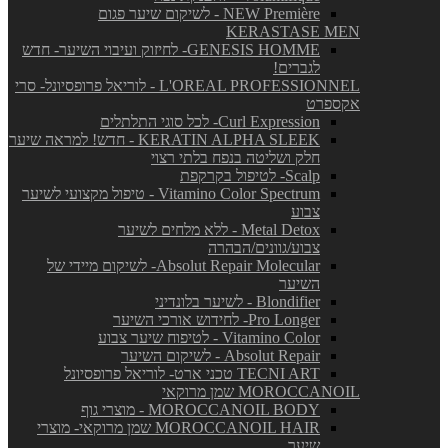
NEW Première - לשיקום שיער פגום
KERASTASE MEN
GENESIS HOMME- לחיזוק ועיבוי השיער- חדש
לגברים!
L'OREAL PROFESSIONNEL - לוריאל פרופסיונל- סרי
אקספרט
Curl Expression- לכל סוגי התלתלים
KERATIN ALPHA SLEEK - חדש! למראה שיער
חלק ושליטה בנפח בלתי רצוי
Scalp- לטיפול בקרקפת
Vitamino Color Spectrum - טיפול מקצועי לשיער
צבוע
Metal Detox - ללא מלחים לשיער
צבוע/גוונים/הבהרה
Absolut Repair Molecular- לשיקום מיידי של
השיער
Blondifier - לשיער בלונדיני
Pro Longer- לחידוש אורכי השיער
Vitamino Color - לטיפוח שיער צבוע
Absolut Repair - לשיקום השיער
TECNI ART טכני ארט- לוריאל פרופסיונל
MOROCCANOIL שמן מרוקאי
MOROCCANOIL BODY - מוצרי גוף
MOROCCANOIL HAIR שמן מרוקאי- מוצרי
שיער