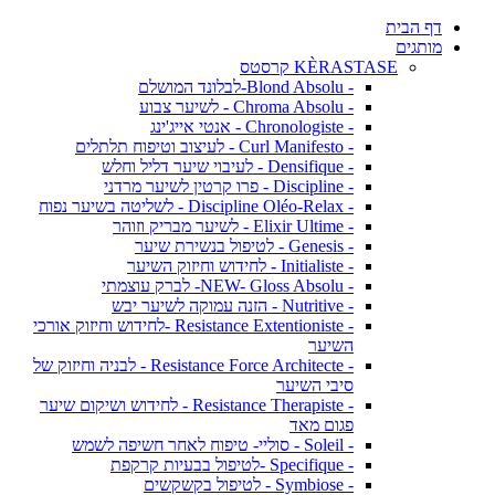
דף הבית
מותגים
KÈRASTASE קרסטס
- Blond Absolu-לבלונד המושלם
- Chroma Absolu - לשיער צבוע
- Chronologiste - אנטי אייג'ינג
- Curl Manifesto - לעיצוב וטיפוח תלתלים
- Densifique - לעיבוי שיער דליל וחלש
- Discipline - פרו קרטין לשיער מרדני
- Discipline Oléo-Relax - לשליטה בשיער נפוח
- Elixir Ultime - לשיער מבריק וזוהר
- Genesis - לטיפול בנשירת שיער
- Initialiste - לחידוש וחיזוק השיער
- NEW- Gloss Absolu- לברק עוצמתי
- Nutritive - הזנה עמוקה לשיער יבש
- Resistance Extentioniste -לחידוש וחיזוק אורכי
השיער
- Resistance Force Architecte - לבניה וחיזוק של
סיבי השיער
- Resistance Therapiste - לחידוש ושיקום שיער
פגום מאד
- Soleil - סוליי- טיפוח לאחר חשיפה לשמש
- Specifique -לטיפול בבעיות קרקפת
- Symbiose - לטיפול בקשקשים