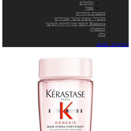
תלתלים
אפור
מבצעים מיוחדים
מכשירי עיצוב שיער ואביזרים
Rinnova תוספי מזון לחיזוק השיער
המספרה
בלוג
0 פריט\ים - ₪0.00