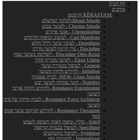
דף הבית
מותגים
KÈRASTASE קרסטס
Blond Absolu-לבלונד המושלם
Chroma Absolu - לשיער צבוע
Chronologiste - אנטי אייג'ינג
Curl Manifesto - לעיצוב וטיפוח תלתלים
Densifique - לעיבוי שיער דליל וחלש
Discipline - פרו קרטין לשיער מרדני
Discipline Oléo-Relax - לשליטה בשיער נפוח
Elixir Ultime - לשיער מבריק וזוהר
Genesis - לטיפול בנשירת שיער
Initialiste - לחידוש וחיזוק השיער
NEW- Gloss Absolu- לברק עוצמתי
Nutritive - הזנה עמוקה לשיער יבש
Resistance Extentioniste -לחידוש וחיזוק אורכי
השיער
Resistance Force Architecte - לבניה וחיזוק של סיבי
השיער
Resistance Therapiste - לחידוש ושיקום שיער פגום
מאד
Soleil - סוליי- טיפוח לאחר חשיפה לשמש
Specifique -לטיפול בבעיות קרקפת
Symbiose - לטיפול בקשקשים
Volumifique - להענקת נפח