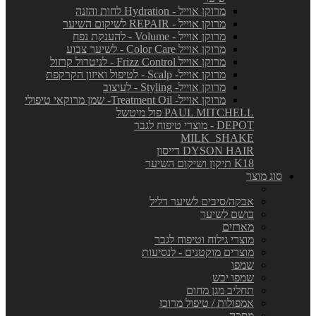
מרוקן אוייל - Hydration לחות והזנה
מרוקן אוייל - REPAIR לשיקום השיער
מרוקן אוייל - Volume - להענקת נפח
מרוקן אוייל Color Care - לשיער צבוע
מרוקן אוייל Frizz Control - לניטרול קרזול
מרוקן אוייל- Scalp - לטיפול ואיזון הקרקפת
מרוקן אוייל- Styling - לעיצוב
מרוקן אוייל- Treatment Oil- שמן מרוקאי טיפולי
PAUL MITCHELL פול מיטשל
DEPOT - מוצרי טיפוח לגבר
MILK_SHAKE
DYSON HAIR דייסון
K18 תיקון ושיקום השיער
סוג מוצר
אבקה/סיבים לשיער דליל
בושם לשיער
מארזים
מוצרי גילוח וטיפוח לגבר
מוצרים מוקטנים - לנסיעות
שמפו
שמפו יבש
תחליב מגן מחום
אמפולות / טיפול מרוכז
מסכה