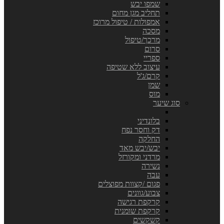
שמפו יבש
תחליב מגן מחום
אמפולות / טיפול מרוכז
מסכה
מרכך/טיפול
סרום
ספריי
עיצוב ללא שטיפה
קרם/ג'ל
שמן
מוס
סוג שיער
בלונדיני
דק וחסר נפח
החלקה
יבש/יבש מאד
מרדני ומקורזל
נשירה
עבה
פגום /קצוות מפוצלים
צבוע/גוונים
קרקפת רגישה
קרקפת שומנית
קשקשים