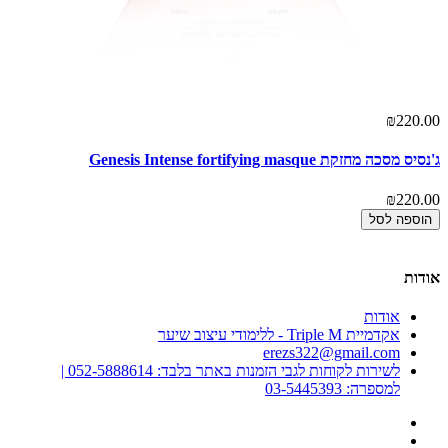
00
₪220.00
ג'נסיס מסכה מחזקת Genesis Intense fortifying masque
er
₪220.00
00
הוספה לסל
אודות
אודות
אקדמיית Triple M - ללימודי עיצוב שיער
erezs322@gmail.com
לשירות לקוחות לגבי הזמנות באתר בלבד: 052-5888614 |
למספרה: 03-5445393