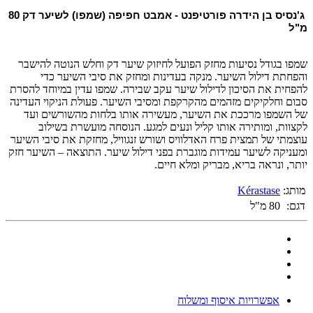
ג'נסיס בן הידרה פורטיפנט - אמבט חפיפה (שמפו) לשיער דק 80
מ"ל
שמפו בגודל נסיעות מחזק הפועל לחיזוק שיער דק וחלש הנוטה להישבר
והפחתת דילול השיער. מנקה בעדינות ומחזק את סיבי השיער כדי
להפחית את הסיכון לדילול שיער עקב שבירה. שמפו עדין במיוחד להסרת
סבום וחלקיקים מזהמים מהקרקפת ומסיבי השיער. פעולת הניקוי העדינה
של השמפו מרככת את השיער, מעשירה אותו בלחות מהשורשים ועד
לקצוות, ומותירה אותו קליל ונעים למגע. הנוסחה מועשרת בשילוב
עוצמתי של תמצית פרח האדלוויס ושורש זנגוויל, מחזקת את סיבי השיער
ומעניקה לשיער עמידות מוגברת בפני דילול שיער. התוצאה – השיער חזק
יותר, ונראה בריא, מבריק ומלא חיים.
מותג:
Kérastase
דגם:
80 מ"ל
אפשרויות איסוף ומשלוח