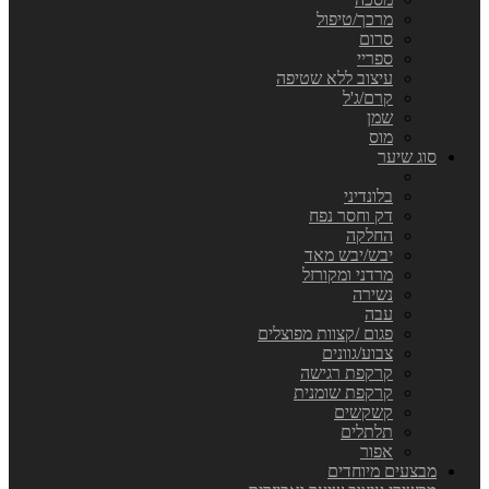
מרכך/טיפול
סרום
ספריי
עיצוב ללא שטיפה
קרם/ג'ל
שמן
מוס
סוג שיער
בלונדיני
דק וחסר נפח
החלקה
יבש/יבש מאד
מרדני ומקורזל
נשירה
עבה
פגום /קצוות מפוצלים
צבוע/גוונים
קרקפת רגישה
קרקפת שומנית
קשקשים
תלתלים
אפור
מבצעים מיוחדים