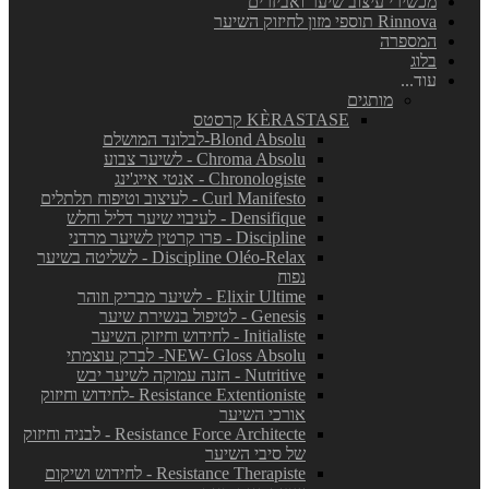
מכשירי עיצוב שיער ואביזרים
Rinnova תוספי מזון לחיזוק השיער
המספרה
בלוג
עוד...
מותגים
KÈRASTASE קרסטס
Blond Absolu-לבלונד המושלם
Chroma Absolu - לשיער צבוע
Chronologiste - אנטי אייג'ינג
Curl Manifesto - לעיצוב וטיפוח תלתלים
Densifique - לעיבוי שיער דליל וחלש
Discipline - פרו קרטין לשיער מרדני
Discipline Oléo-Relax - לשליטה בשיער
נפוח
Elixir Ultime - לשיער מבריק וזוהר
Genesis - לטיפול בנשירת שיער
Initialiste - לחידוש וחיזוק השיער
NEW- Gloss Absolu- לברק עוצמתי
Nutritive - הזנה עמוקה לשיער יבש
Resistance Extentioniste -לחידוש וחיזוק
אורכי השיער
Resistance Force Architecte - לבניה וחיזוק
של סיבי השיער
Resistance Therapiste - לחידוש ושיקום