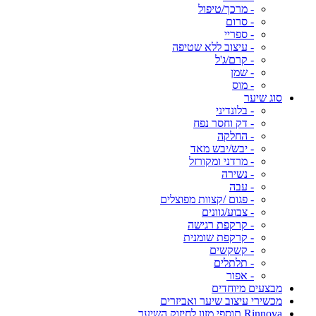
- מרכך/טיפול
- סרום
- ספריי
- עיצוב ללא שטיפה
- קרם/ג'ל
- שמן
- מוס
סוג שיער
- בלונדיני
- דק וחסר נפח
- החלקה
- יבש/יבש מאד
- מרדני ומקורזל
- נשירה
- עבה
- פגום /קצוות מפוצלים
- צבוע/גוונים
- קרקפת רגישה
- קרקפת שומנית
- קשקשים
- תלתלים
- אפור
מבצעים מיוחדים
מכשירי עיצוב שיער ואביזרים
Rinnova תוספי מזון לחיזוק השיער