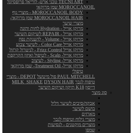
TECNI ART טכני ארט- לוריאל פרופסיונל
MOROCCANOIL שמן מרוקאי
MOROCCANOIL BODY - מוצרי גוף
MOROCCANOIL HAIR שמן מרוקאי-
מוצרי שיער
מרוקן אוייל - Hydration לחות והזנה
מרוקן אוייל - REPAIR לשיקום השיער
מרוקן אוייל - Volume - להענקת נפח
מרוקן אוייל Color Care - לשיער צבוע
מרוקן אוייל Frizz Control - לניטרול קרזול
מרוקן אוייל- Scalp - לטיפול ואיזון הקרקפת
מרוקן אוייל- Styling - לעיצוב
מרוקן אוייל- Treatment Oil- שמן מרוקאי
טיפולי
PAUL MITCHELL פול מיטשל
DEPOT - מוצרי
טיפוח לגבר
DYSON HAIR
MILK_SHAKE
דייסון
K18 תיקון ושיקום השיער
סוג מוצר
אבקה/סיבים לשיער דליל
בושם לשיער
מארזים
מוצרי גילוח וטיפוח לגבר
מוצרים מוקטנים - לנסיעות
שמפו