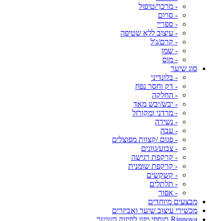
- מרכך/טיפול
- סרום
- ספריי
- עיצוב ללא שטיפה
- קרם/ג'ל
- שמן
- מוס
סוג שיער
- בלונדיני
- דק וחסר נפח
- החלקה
- יבש/יבש מאד
- מרדני ומקורזל
- נשירה
- עבה
- פגום /קצוות מפוצלים
- צבוע/גוונים
- קרקפת רגישה
- קרקפת שומנית
- קשקשים
- תלתלים
- אפור
מבצעים מיוחדים
מכשירי עיצוב שיער ואביזרים
Rinnova תוספי מזון לחיזוק השיער