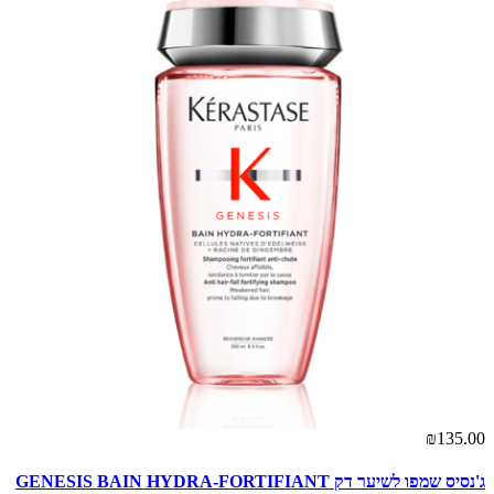
00
₪135.00
ג'נסיס שמפו לשיער דק GENESIS BAIN HYDRA-FORTIFIANT