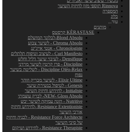
מכשירי עיצוב שיער ואביזרים
Rinnova תוספי מזון לחיזוק השיער
המספרה
בלוג
עוד...
מותגים
KÈRASTASE קרסטס
Blond Absolu-לבלונד המושלם
Chroma Absolu - לשיער צבוע
Chronologiste - אנטי אייג'ינג
Curl Manifesto - לעיצוב וטיפוח תלתלים
Densifique - לעיבוי שיער דליל וחלש
Discipline - פרו קרטין לשיער מרדני
Discipline Oléo-Relax - לשליטה בשיער
נפוח
Elixir Ultime - לשיער מבריק וזוהר
Genesis - לטיפול בנשירת שיער
Initialiste - לחידוש וחיזוק השיער
NEW- Gloss Absolu- לברק עוצמתי
Nutritive - הזנה עמוקה לשיער יבש
Resistance Extentioniste -לחידוש וחיזוק
אורכי השיער
Resistance Force Architecte - לבניה וחיזוק
של סיבי השיער
Resistance Therapiste - לחידוש ושיקום