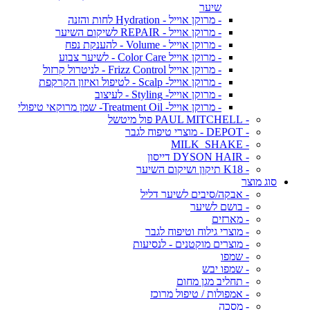
שיער
- מרוקן אוייל - Hydration לחות והזנה
- מרוקן אוייל - REPAIR לשיקום השיער
- מרוקן אוייל - Volume - להענקת נפח
- מרוקן אוייל Color Care - לשיער צבוע
- מרוקן אוייל Frizz Control - לניטרול קרזול
- מרוקן אוייל- Scalp - לטיפול ואיזון הקרקפת
- מרוקן אוייל- Styling - לעיצוב
- מרוקן אוייל- Treatment Oil- שמן מרוקאי טיפולי
- PAUL MITCHELL פול מיטשל
- DEPOT - מוצרי טיפוח לגבר
- MILK_SHAKE
- DYSON HAIR דייסון
- K18 תיקון ושיקום השיער
סוג מוצר
- אבקה/סיבים לשיער דליל
- בושם לשיער
- מארזים
- מוצרי גילוח וטיפוח לגבר
- מוצרים מוקטנים - לנסיעות
- שמפו
- שמפו יבש
- תחליב מגן מחום
- אמפולות / טיפול מרוכז
- מסכה