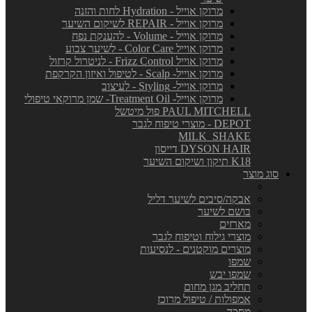
מרוקן אוייל - Hydration לחות והזנה
מרוקן אוייל - REPAIR לשיקום השיער
מרוקן אוייל - Volume - להענקת נפח
מרוקן אוייל Color Care - לשיער צבוע
מרוקן אוייל Frizz Control - לניטרול קרזול
מרוקן אוייל- Scalp - לטיפול ואיזון הקרקפת
מרוקן אוייל- Styling - לעיצוב
מרוקן אוייל- Treatment Oil- שמן מרוקאי טיפולי
PAUL MITCHELL פול מיטשל
DEPOT - מוצרי טיפוח לגבר
MILK_SHAKE
DYSON HAIR דייסון
K18 תיקון ושיקום השיער
סוג מוצר
אבקה/סיבים לשיער דליל
בושם לשיער
מארזים
מוצרי גילוח וטיפוח לגבר
מוצרים מוקטנים - לנסיעות
שמפו
שמפו יבש
תחליב מגן מחום
אמפולות / טיפול מרוכז
מסכה