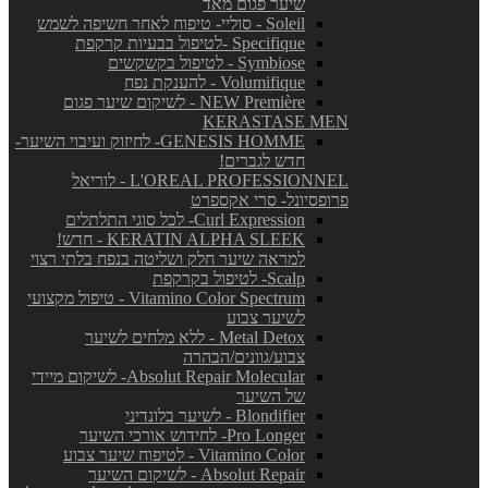
שיער פגום מאד
Soleil - סוליי- טיפוח לאחר חשיפה לשמש
Specifique -לטיפול בבעיות קרקפת
Symbiose - לטיפול בקשקשים
Volumifique - להענקת נפח
NEW Première - לשיקום שיער פגום
KERASTASE MEN
GENESIS HOMME- לחיזוק ועיבוי השיער-
חדש לגברים!
L'OREAL PROFESSIONNEL - לוריאל
פרופסיונל- סרי אקספרט
Curl Expression- לכל סוגי התלתלים
KERATIN ALPHA SLEEK - חדש!
למראה שיער חלק ושליטה בנפח בלתי רצוי
Scalp- לטיפול בקרקפת
Vitamino Color Spectrum - טיפול מקצועי
לשיער צבוע
Metal Detox - ללא מלחים לשיער
צבוע/גוונים/הבהרה
Absolut Repair Molecular- לשיקום מיידי
של השיער
Blondifier - לשיער בלונדיני
Pro Longer- לחידוש אורכי השיער
Vitamino Color - לטיפוח שיער צבוע
Absolut Repair - לשיקום השיער