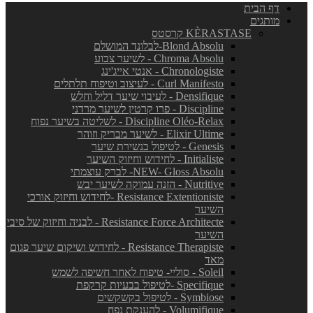
דף הבית
מותגים
KÈRASTASE קרסטס
Blond Absolu-לבלונד המושלם
Chroma Absolu - לשיער צבוע
Chronologiste - אנטי אייג'ינג
Curl Manifesto - לעיצוב וטיפוח תלתלים
Densifique - לעיבוי שיער דליל וחלש
Discipline - פרו קרטין לשיער מרדני
Discipline Oléo-Relax - לשליטה בשיער נפוח
Elixir Ultime - לשיער מבריק וזוהר
Genesis - לטיפול בנשירת שיער
Initialiste - לחידוש וחיזוק השיער
NEW- Gloss Absolu- לברק עוצמתי
Nutritive - הזנה עמוקה לשיער יבש
Resistance Extentioniste -לחידוש וחיזוק אורכי
השיער
Resistance Force Architecte - לבניה וחיזוק של סיבי
השיער
Resistance Therapiste - לחידוש ושיקום שיער פגום
מאד
Soleil - סוליי- טיפוח לאחר חשיפה לשמש
Specifique -לטיפול בבעיות קרקפת
Symbiose - לטיפול בקשקשים
Volumifique - להענקת נפח