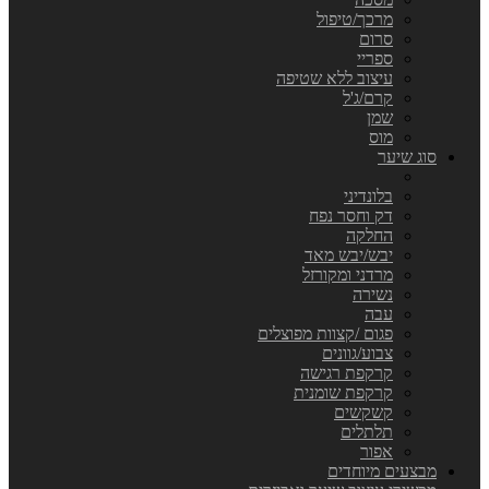
מרכך/טיפול
סרום
ספריי
עיצוב ללא שטיפה
קרם/ג'ל
שמן
מוס
סוג שיער
בלונדיני
דק וחסר נפח
החלקה
יבש/יבש מאד
מרדני ומקורזל
נשירה
עבה
פגום /קצוות מפוצלים
צבוע/גוונים
קרקפת רגישה
קרקפת שומנית
קשקשים
תלתלים
אפור
מבצעים מיוחדים