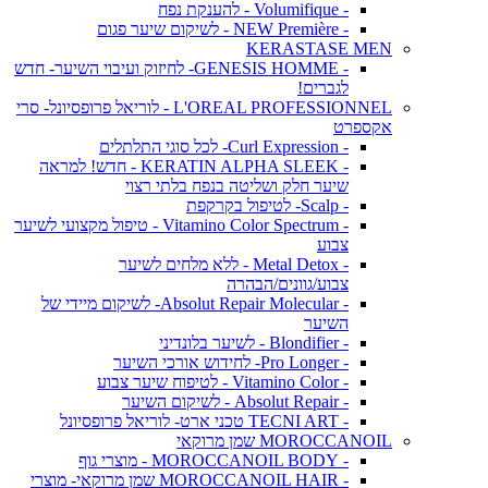
- Volumifique - להענקת נפח
- NEW Première - לשיקום שיער פגום
KERASTASE MEN
- GENESIS HOMME- לחיזוק ועיבוי השיער- חדש
לגברים!
L'OREAL PROFESSIONNEL - לוריאל פרופסיונל- סרי
אקספרט
- Curl Expression- לכל סוגי התלתלים
- KERATIN ALPHA SLEEK - חדש! למראה
שיער חלק ושליטה בנפח בלתי רצוי
- Scalp- לטיפול בקרקפת
- Vitamino Color Spectrum - טיפול מקצועי לשיער
צבוע
- Metal Detox - ללא מלחים לשיער
צבוע/גוונים/הבהרה
- Absolut Repair Molecular- לשיקום מיידי של
השיער
- Blondifier - לשיער בלונדיני
- Pro Longer- לחידוש אורכי השיער
- Vitamino Color - לטיפוח שיער צבוע
- Absolut Repair - לשיקום השיער
- TECNI ART טכני ארט- לוריאל פרופסיונל
MOROCCANOIL שמן מרוקאי
- MOROCCANOIL BODY - מוצרי גוף
- MOROCCANOIL HAIR שמן מרוקאי- מוצרי