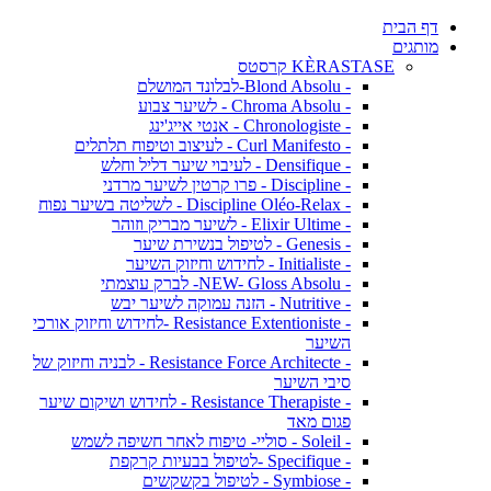
דף הבית
מותגים
KÈRASTASE קרסטס
- Blond Absolu-לבלונד המושלם
- Chroma Absolu - לשיער צבוע
- Chronologiste - אנטי אייג'ינג
- Curl Manifesto - לעיצוב וטיפוח תלתלים
- Densifique - לעיבוי שיער דליל וחלש
- Discipline - פרו קרטין לשיער מרדני
- Discipline Oléo-Relax - לשליטה בשיער נפוח
- Elixir Ultime - לשיער מבריק וזוהר
- Genesis - לטיפול בנשירת שיער
- Initialiste - לחידוש וחיזוק השיער
- NEW- Gloss Absolu- לברק עוצמתי
- Nutritive - הזנה עמוקה לשיער יבש
- Resistance Extentioniste -לחידוש וחיזוק אורכי
השיער
- Resistance Force Architecte - לבניה וחיזוק של
סיבי השיער
- Resistance Therapiste - לחידוש ושיקום שיער
פגום מאד
- Soleil - סוליי- טיפוח לאחר חשיפה לשמש
- Specifique -לטיפול בבעיות קרקפת
- Symbiose - לטיפול בקשקשים