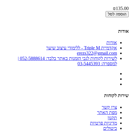
T
₪135.00
00
הוספה לסל
אודות
אודות
אקדמיית Triple M - ללימודי עיצוב שיער
erezs322@gmail.com
לשירות לקוחות לגבי הזמנות באתר בלבד: 052-5888614 |
למספרה: 03-5445393
שירות לקוחות
צרו קשר
מפת האתר
תקנון
מדיניות פרטיות
ביטולים