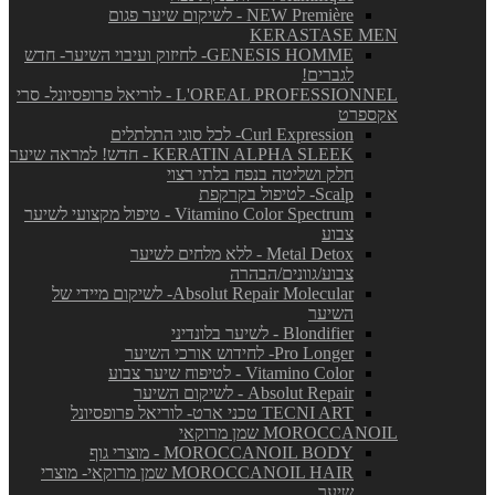
NEW Première - לשיקום שיער פגום
KERASTASE MEN
GENESIS HOMME- לחיזוק ועיבוי השיער- חדש
לגברים!
L'OREAL PROFESSIONNEL - לוריאל פרופסיונל- סרי
אקספרט
Curl Expression- לכל סוגי התלתלים
KERATIN ALPHA SLEEK - חדש! למראה שיער
חלק ושליטה בנפח בלתי רצוי
Scalp- לטיפול בקרקפת
Vitamino Color Spectrum - טיפול מקצועי לשיער
צבוע
Metal Detox - ללא מלחים לשיער
צבוע/גוונים/הבהרה
Absolut Repair Molecular- לשיקום מיידי של
השיער
Blondifier - לשיער בלונדיני
Pro Longer- לחידוש אורכי השיער
Vitamino Color - לטיפוח שיער צבוע
Absolut Repair - לשיקום השיער
TECNI ART טכני ארט- לוריאל פרופסיונל
MOROCCANOIL שמן מרוקאי
MOROCCANOIL BODY - מוצרי גוף
MOROCCANOIL HAIR שמן מרוקאי- מוצרי
שיער