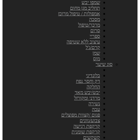
שמפו יבש
תחליב מגן מחום
אמפולות / טיפול מרוכז
מסכה
מרכך/טיפול
סרום
ספריי
עיצוב ללא שטיפה
קרם/ג'ל
שמן
מוס
סוג שיער
בלונדיני
דק וחסר נפח
החלקה
יבש/יבש מאד
מרדני ומקורזל
נשירה
עבה
פגום /קצוות מפוצלים
צבוע/גוונים
קרקפת רגישה
קרקפת שומנית
קשקשים