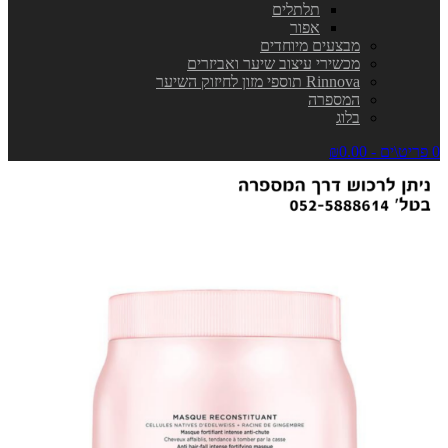
תלתלים
אפור
מבצעים מיוחדים
מכשירי עיצוב שיער ואביזרים
Rinnova תוספי מזון לחיזוק השיער
המספרה
בלוג
0 פריט\ים - ₪0.00