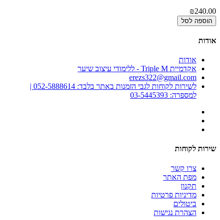
00
₪240.00
הוספה לסל
אודות
אודות
אקדמיית Triple M - ללימודי עיצוב שיער
erezs322@gmail.com
לשירות לקוחות לגבי הזמנות באתר בלבד: 052-5888614 |
למספרה: 03-5445393
שירות לקוחות
צרו קשר
מפת האתר
תקנון
מדיניות פרטיות
ביטולים
הצהרת נגישות