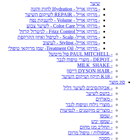
שיער
- מרוקן אוייל - Hydration לחות והזנה
- מרוקן אוייל - REPAIR לשיקום השיער
- מרוקן אוייל - Volume - להענקת נפח
- מרוקן אוייל Color Care - לשיער צבוע
- מרוקן אוייל Frizz Control - לניטרול קרזול
- מרוקן אוייל- Scalp - לטיפול ואיזון הקרקפת
- מרוקן אוייל- Styling - לעיצוב
- מרוקן אוייל- Treatment Oil- שמן מרוקאי טיפולי
- PAUL MITCHELL פול מיטשל
- DEPOT - מוצרי טיפוח לגבר
- MILK_SHAKE
- DYSON HAIR דייסון
- K18 תיקון ושיקום השיער
סוג מוצר
- אבקה/סיבים לשיער דליל
- בושם לשיער
- מארזים
- מוצרי גילוח וטיפוח לגבר
- מוצרים מוקטנים - לנסיעות
- שמפו
- שמפו יבש
- תחליב מגן מחום
- אמפולות / טיפול מרוכז
- מסכה