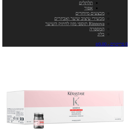
תלתלים
אפור
מבצעים מיוחדים
מכשירי עיצוב שיער ואביזרים
Rinnova תוספי מזון לחיזוק השיער
המספרה
בלוג
0 פריט\ים - ₪0.00