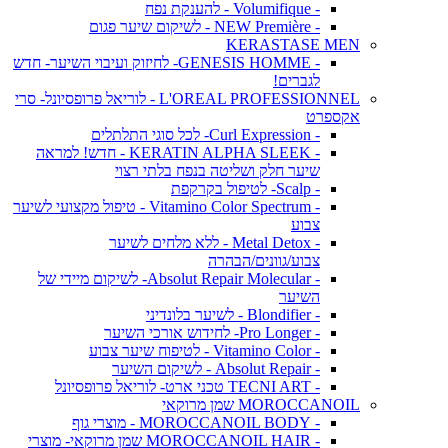
- Volumifique - להענקת נפח
- NEW Première - לשיקום שיער פגום
KERASTASE MEN
- GENESIS HOMME- לחיזוק ועיבוי השיער- חדש
לגברים!
L'OREAL PROFESSIONNEL - לוריאל פרופסיונל- סרי
אקספרט
- Curl Expression- לכל סוגי התלתלים
- KERATIN ALPHA SLEEK - חדש! למראה
שיער חלק ושליטה בנפח בלתי רצוי
- Scalp- לטיפול בקרקפת
- Vitamino Color Spectrum - טיפול מקצועי לשיער
צבוע
- Metal Detox - ללא מלחים לשיער
צבוע/גוונים/הבהרה
- Absolut Repair Molecular- לשיקום מיידי של
השיער
- Blondifier - לשיער בלונדיני
- Pro Longer- לחידוש אורכי השיער
- Vitamino Color - לטיפוח שיער צבוע
- Absolut Repair - לשיקום השיער
- TECNI ART טכני ארט- לוריאל פרופסיונל
MOROCCANOIL שמן מרוקאי
- MOROCCANOIL BODY - מוצרי גוף
- MOROCCANOIL HAIR שמן מרוקאי- מוצרי