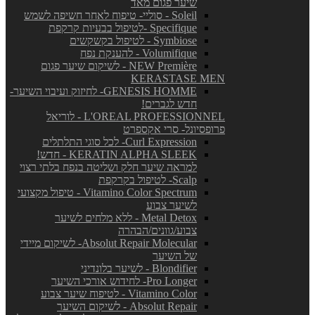
שיער פגום מאד
Soleil - סוליי- טיפוח לאחר חשיפה לשמש
Specifique -לטיפול בבעיות קרקפת
Symbiose - לטיפול בקשקשים
Volumifique - להענקת נפח
NEW Première - לשיקום שיער פגום
KERASTASE MEN
GENESIS HOMME- לחיזוק ועיבוי השיער-
חדש לגברים!
L'OREAL PROFESSIONNEL - לוריאל
פרופסיונל- סרי אקספרט
Curl Expression- לכל סוגי התלתלים
KERATIN ALPHA SLEEK - חדש!
למראה שיער חלק ושליטה בנפח בלתי רצוי
Scalp- לטיפול בקרקפת
Vitamino Color Spectrum - טיפול מקצועי
לשיער צבוע
Metal Detox - ללא מלחים לשיער
צבוע/גוונים/הבהרה
Absolut Repair Molecular- לשיקום מיידי
של השיער
Blondifier - לשיער בלונדיני
Pro Longer- לחידוש אורכי השיער
Vitamino Color - לטיפוח שיער צבוע
Absolut Repair - לשיקום השיער