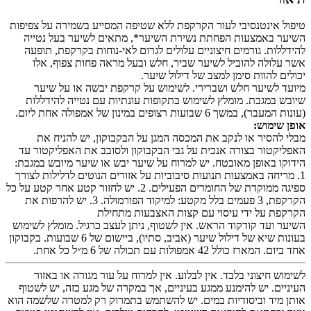
טיפול אינטנסיבי לעור הקרקפת ללא שטיפה המסייע בשמירה על צפיפות
השיער באמצעות הפחתת נשירת השיער*, מתאים לשיער בעל נטייה
להידללות. גורמים חיצוניים עלולים לגרום לאי-נוחות בקרקפת, תופעה
אשר עלולה להוביל לשיער שביר, חלש ובעל מראה פחות צפוף, אלו
יכולים להוות סימן למצב של דילול שיער.
מיועד לשיער חלש ושברירי. לשימוש על קרקפת יבשה או על שיער
שיובש במגבת. מומלץ לשימוש בתקופות עונתיות עם נטייה להידללות
(עונות המעבר), במשך 6 שבועות רצופים במינון של אמפולה אחת ליום.
אופן שימוש:
מבלי להסיר או לנקב את המכסה המגן על הבקבוקון, יש להניח את
האפליקטור בצורה אנכית על גבי הבקבוקון ולסובב את האפליקטור עד
הידוקו באופן מאובטח. יש למרוח על שיער יבש או שיער מיובש במגבת:
1. מריחה באמצעות תנועות סיבוביות על אזורים הנוטים לדלילות לצורך
ספיגה ממוקדת של החומרים הפעילים. 2. יש לחזור קטע אחר קטע על כל
הקרקפת, 3 פעמים בלל מקטע: למיקוד הפורמולה. 3. יש להרפות את
הקרקפת על ידי עיסוי עם קצות האצבעות מתחילת
השיער ועד קודקוד הראש. אין לשטוף, ניתן לעצב כרגיל. מומלץ לשימוש
בעונות שיא של דילול שיער (אביב, סתיו), ביישום של 6 שבועות. בקבוקון
אחד ביום. המארז כולל 42 אמפולות עם תכולה של 6 מ״ל כל אחת.
לשימוש חיצוני בלבד. אין לבלוע. אין למרוח על עור מגורה או באזור
העיניים. יש להימנע ממגע בעיניים, אך במקרה של מגע כזה, יש לשטוף
אותן מיד וביסודיות במים. יש להשתמש בתמרוק רק למטרה שלשמה הוא