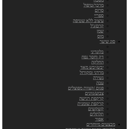
מרכך/טיפול
סרום
ספריי
עיצוב ללא שטיפה
קרם/ג'ל
שמן
מוס
סוג שיער
בלונדיני
דק וחסר נפח
החלקה
יבש/יבש מאד
מרדני ומקורזל
נשירה
עבה
פגום /קצוות מפוצלים
צבוע/גוונים
קרקפת רגישה
קרקפת שומנית
קשקשים
תלתלים
אפור
מבצעים מיוחדים