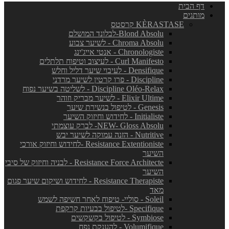
דף הבית
מותגים
KÈRASTASE קרסטס
Blond Absolu-לבלונד המושלם
Chroma Absolu - לשיער צבוע
Chronologiste - אנטי אייג'ינג
Curl Manifesto - לעיצוב וטיפוח תלתלים
Densifique - לעיבוי שיער דליל וחלש
Discipline - פרו קרטין לשיער מרדני
Discipline Oléo-Relax - לשליטה בשיער נפוח
Elixir Ultime - לשיער מבריק וזוהר
Genesis - לטיפול בנשירת שיער
Initialiste - לחידוש וחיזוק השיער
NEW- Gloss Absolu- לברק עוצמתי
Nutritive - הזנה עמוקה לשיער יבש
Resistance Extentioniste -לחידוש וחיזוק אורכי
השיער
Resistance Force Architecte - לבניה וחיזוק של סיבי
השיער
Resistance Therapiste - לחידוש ושיקום שיער פגום
מאד
Soleil - סוליי- טיפוח לאחר חשיפה לשמש
Specifique -לטיפול בבעיות קרקפת
Symbiose - לטיפול בקשקשים
Volumifique - להענקת נפח