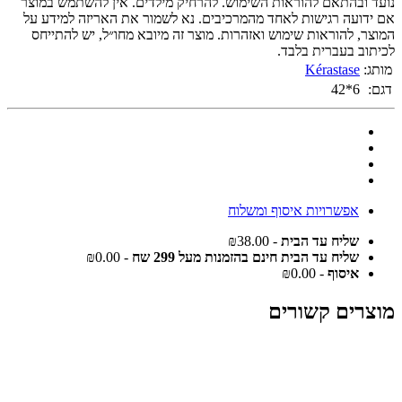
נועד ובהתאם להוראות השימוש. להרחיק מילדים. אין להשתמש במוצר
אם ידועה רגישות לאחד מהמרכיבים. נא לשמור את האריזה למידע על
המוצר, להוראות שימוש ואזהרות. מוצר זה מיובא מחו״ל, יש להתייחס
לכיתוב בעברית בלבד.
מותג:
Kérastase
דגם:
6*42
אפשרויות איסוף ומשלוח
שליח עד הבית
- ₪38.00
שליח עד הבית חינם בהזמנות מעל 299 שח
- ₪0.00
איסוף
- ₪0.00
מוצרים קשורים