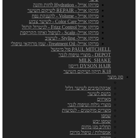
מרוקן אוייל - Hydration לחות והזנה
מרוקן אוייל - REPAIR לשיקום השיער
מרוקן אוייל - Volume - להענקת נפח
מרוקן אוייל Color Care - לשיער צבוע
מרוקן אוייל Frizz Control - לניטרול קרזול
מרוקן אוייל- Scalp - לטיפול ואיזון הקרקפת
מרוקן אוייל- Styling - לעיצוב
מרוקן אוייל- Treatment Oil- שמן מרוקאי טיפולי
PAUL MITCHELL פול מיטשל
DEPOT - מוצרי טיפוח לגבר
MILK_SHAKE
DYSON HAIR דייסון
K18 תיקון ושיקום השיער
סוג מוצר
אבקה/סיבים לשיער דליל
בושם לשיער
מארזים
מוצרי גילוח וטיפוח לגבר
מוצרים מוקטנים - לנסיעות
שמפו
שמפו יבש
תחליב מגן מחום
אמפולות / טיפול מרוכז
מסכה