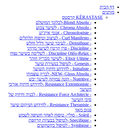
דף הבית
מותגים
KÈRASTASE קרסטס
- Blond Absolu-לבלונד המושלם
- Chroma Absolu - לשיער צבוע
- Chronologiste - אנטי אייג'ינג
- Curl Manifesto - לעיצוב וטיפוח תלתלים
- Densifique - לעיבוי שיער דליל וחלש
- Discipline - פרו קרטין לשיער מרדני
- Discipline Oléo-Relax - לשליטה בשיער נפוח
- Elixir Ultime - לשיער מבריק וזוהר
- Genesis - לטיפול בנשירת שיער
- Initialiste - לחידוש וחיזוק השיער
- NEW- Gloss Absolu- לברק עוצמתי
- Nutritive - הזנה עמוקה לשיער יבש
- Resistance Extentioniste -לחידוש וחיזוק אורכי
השיער
- Resistance Force Architecte - לבניה וחיזוק של
סיבי השיער
- Resistance Therapiste - לחידוש ושיקום שיער
פגום מאד
- Soleil - סוליי- טיפוח לאחר חשיפה לשמש
- Specifique -לטיפול בבעיות קרקפת
- Symbiose - לטיפול בקשקשים