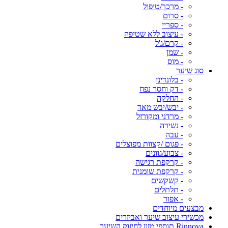
- מרכך/טיפול
- סרום
- ספריי
- עיצוב ללא שטיפה
- קרם/ג'ל
- שמן
- מוס
סוג שיער
- בלונדיני
- דק וחסר נפח
- החלקה
- יבש/יבש מאד
- מרדני ומקורזל
- נשירה
- עבה
- פגום /קצוות מפוצלים
- צבוע/גוונים
- קרקפת רגישה
- קרקפת שומנית
- קשקשים
- תלתלים
- אפור
מבצעים מיוחדים
מכשירי עיצוב שיער ואביזרים
Rinnova תוספי מזון לחיזוק השיער