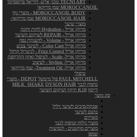
TECNI ART טכני ארט- לוריאל פרופסיונל
MOROCCANOIL שמן מרוקאי
MOROCCANOIL BODY - מוצרי גוף
MOROCCANOIL HAIR שמן מרוקאי-
מוצרי שיער
מרוקן אוייל - Hydration לחות והזנה
מרוקן אוייל - REPAIR לשיקום השיער
מרוקן אוייל - Volume - להענקת נפח
מרוקן אוייל Color Care - לשיער צבוע
מרוקן אוייל Frizz Control - לניטרול קרזול
מרוקן אוייל- Scalp - לטיפול ואיזון הקרקפת
מרוקן אוייל- Styling - לעיצוב
מרוקן אוייל- Treatment Oil- שמן מרוקאי
טיפולי
PAUL MITCHELL פול מיטשל
DEPOT - מוצרי
טיפוח לגבר
DYSON HAIR
MILK_SHAKE
דייסון
K18 תיקון ושיקום השיער
סוג מוצר
אבקה/סיבים לשיער דליל
בושם לשיער
מארזים
מוצרי גילוח וטיפוח לגבר
מוצרים מוקטנים - לנסיעות
שמפו