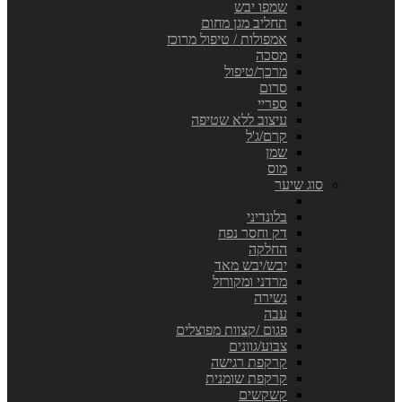
שמפו יבש
תחליב מגן מחום
אמפולות / טיפול מרוכז
מסכה
מרכך/טיפול
סרום
ספריי
עיצוב ללא שטיפה
קרם/ג'ל
שמן
מוס
סוג שיער
בלונדיני
דק וחסר נפח
החלקה
יבש/יבש מאד
מרדני ומקורזל
נשירה
עבה
פגום /קצוות מפוצלים
צבוע/גוונים
קרקפת רגישה
קרקפת שומנית
קשקשים