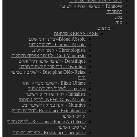
מכשירי עיצוב שיער ואביזרים
Rinnova תוספי מזון לחיזוק השיער
המספרה
בלוג
עוד...
מותגים
KÈRASTASE קרסטס
Blond Absolu-לבלונד המושלם
Chroma Absolu - לשיער צבוע
Chronologiste - אנטי אייג'ינג
Curl Manifesto - לעיצוב וטיפוח תלתלים
Densifique - לעיבוי שיער דליל וחלש
Discipline - פרו קרטין לשיער מרדני
Discipline Oléo-Relax - לשליטה בשיער
נפוח
Elixir Ultime - לשיער מבריק וזוהר
Genesis - לטיפול בנשירת שיער
Initialiste - לחידוש וחיזוק השיער
NEW- Gloss Absolu- לברק עוצמתי
Nutritive - הזנה עמוקה לשיער יבש
Resistance Extentioniste -לחידוש וחיזוק
אורכי השיער
Resistance Force Architecte - לבניה וחיזוק
של סיבי השיער
Resistance Therapiste - לחידוש ושיקום